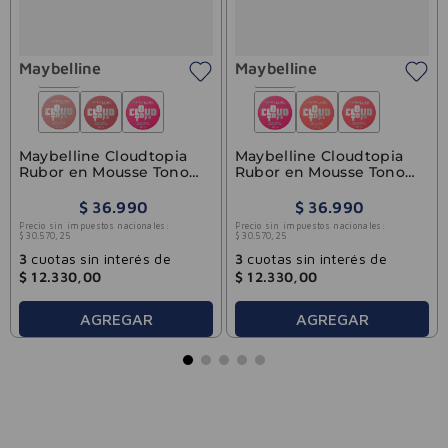
Maybelline
Maybelline
Maybelline Cloudtopia
Maybelline Cloudtopia
Rubor en Mousse Tono
Rubor en Mousse Tono
Moonlit Rose
Enchanted Mauve
$
36
.
990
$
36
.
990
Precio sin impuestos nacionales:
Precio sin impuestos nacionales:
$
30
.
570
,
25
$
30
.
570
,
25
3
cuotas sin interés de
3
cuotas sin interés de
$
12
.
330
,
00
$
12
.
330
,
00
AGREGAR
AGREGAR