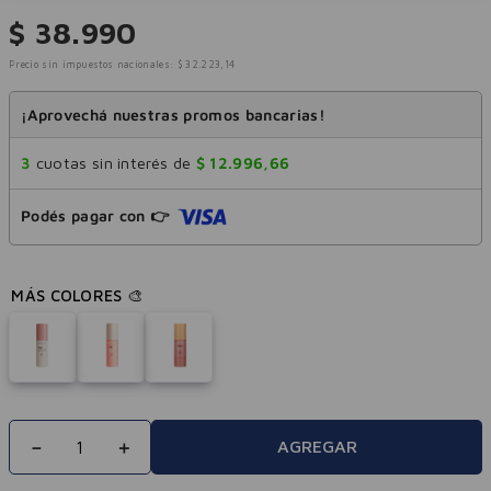
$
38
.
990
Precio sin impuestos nacionales:
$
32
.
223
,
14
¡Aprovechá nuestras promos bancarias!
3
cuotas sin interés de
$
12
.
996
,
66
Podés pagar con 👉
－
＋
AGREGAR