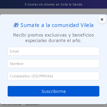
3 Cuotas sin interés en toda la tienda
×
🎁 Sumate a la comunidad Vilela
Buscar
Recibí promos exclusivas y beneficios
especiales durante el año.
Maquillaje
Rostro
Loreal
Iluminador en Barra Loreal Paris
Lumi Le Glass 610 Glassy Pearl
Suscribirme
Eclat
Referencia
:
-320028