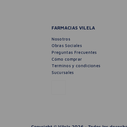
FARMACIAS VILELA
Nosotros
Obras Sociales
Preguntas Frecuentes
Cómo comprar
Terminos y condiciones
Sucursales
Holomagnesio Integral Citrus Fresh Elea 350
Copyright © Vilela 2026 - Todos los derec