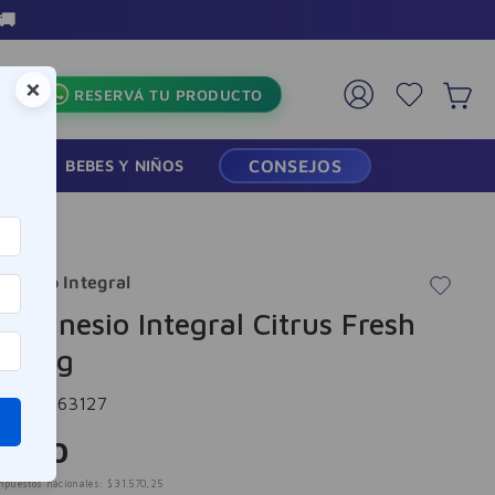
🚚
×
RESERVÁ TU PRODUCTO
RMACIA
BEBES Y NIÑOS
CONSEJOS
gnesio Integral
magnesio Integral Citrus Fresh
 350g
cia
:
9963127
8
.
200
mpuestos nacionales:
$
31
.
570
,
25