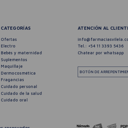
CATEGORÍAS
ATENCIÓN AL CLIENT
Ofertas
info@farmaciasvilela.c
Electro
Tel.:
+54 11 3393 5436
Bebés y maternidad
Chatear por whatsapp
Suplementos
Maquillaje
BOTÓN DE ARREPENTIMI
Dermocosmética
Fragancias
Cuidado personal
Cuidado de la salud
Cuidado oral
$
38
.
200
g
hos reservados