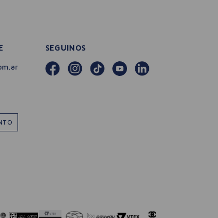
E
SEGUINOS
om.ar
ENTO
－
＋
🛒 AGREGAR