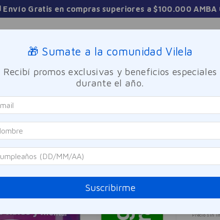
 Envío Gratis en compras superiores a $100.000 AMBA 
Sucursales
🎁 Sumate a la comunidad Vilela
Recibí promos exclusivas y beneficios especiales
TICA
FRAGANCIAS
CUIDADO PERSONAL
BIENESTAR Y FA
durante el año.
olomagnesio Integral Citrus Fresh Elea 350g
Holoma
Holo
Elea
Referen
Suscribirme
$
3
Precio sin i