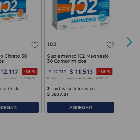
Holoma
Elea 15
102
Precio sin 
o Citrato 30
Suplemento 102 Magnesio
os
30 Comprimidos
12
.
117
$
11
.
513
$
17
.
713
-
35 %
-
35 %
3
cuotas
s nacionales:
$
10
.
014
,
83
Precio sin impuestos nacionales:
$
9515
,
25
$
6558
,
interés de
3
cuotas sin interés de
$
3837
,
81
GREGAR
AGREGAR