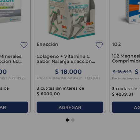
Enacción
102
102 Magnesi
Minerales
Colageno + Vitamina C
Comprimid
ccion 60
Sabor Naranja Enaccion
10u de 12gr
$
00
$
18
.
000
$
18
.
643
nales:
$
22
.
148
,
76
Precio sin impuestos nacionales:
$
14
.
876
,
03
Precio sin impuesto
és de
3
cuotas sin interés de
3
cuotas sin 
$
6000
,
00
$
4039
,
31
A
AR
AGREGAR