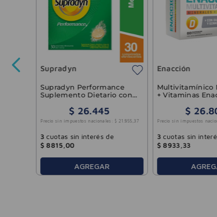
 y
ertos
Supradyn
Enacción
30
.
578
,
51
Supradyn Performance
Multivitamínico 
Suplemento Dietario con
+ Vitaminas Ena
Vitaminas y Magnesio x30
Comprimidos
$
26
.
445
$
26
.
8
Eferv
Precio sin impuestos nacionales:
$
21
.
855
,
37
Precio sin impuestos nacio
3
cuotas sin interés de
3
cuotas sin inter
$
8815
,
00
$
8933
,
33
AGREGAR
AGREG