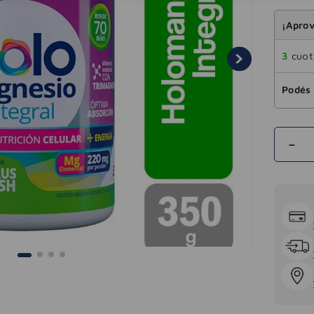
¡Aprov
3
cuota
Podés 
－