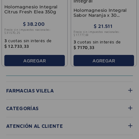
Integral
Holomagnesio Integral
Holomagnesio Integral
Citrus Fresh Elea 350g
Sabor Naranja x 30
Sobres
$
38
.
200
$
21
.
511
Precio sin impuestos nacionales:
Precio sin impuestos nacionales:
$
31
.
570
,
25
$
17
.
777
,
69
3
cuotas sin interés de
3
cuotas sin interés de
$
12
.
733
,
33
$
7170
,
33
AGREGAR
AGREGAR
FARMACIAS VILELA
CATEGORÍAS
ATENCIÓN AL CLIENTE