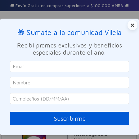
🚚 Envío Gratis en compras superiores a $100.000 AMBA 🚚
×
🎁 Sumate a la comunidad Vilela
Buscar
Recibí promos exclusivas y beneficios
especiales durante el año.
Holomagnesio Integral
ORDENAR POR
FILTRAR
4
PRODUCTOS
Suscribirme
Holomagnesio