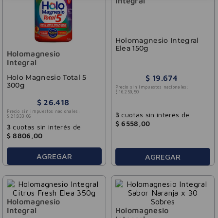
Integral
Holomagnesio Integral
Elea 150g
Holomagnesio
Integral
Holo Magnesio Total 5
$
19
.
674
300g
Precio sin impuestos nacionales:
$
16
.
259
,
50
$
26
.
418
Precio sin impuestos nacionales:
3
cuotas sin interés de
$
21
.
833
,
06
$
6558
,
00
3
cuotas sin interés de
$
8806
,
00
AGREGAR
AGREGAR
Holomagnesio
Integral
Holomagnesio