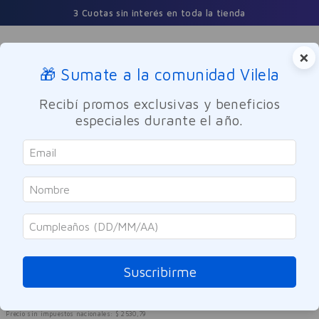
3 Cuotas sin interés en toda la tienda
×
🎁 Sumate a la comunidad Vilela
Buscar
Recibí promos exclusivas y beneficios
especiales durante el año.
Cuidado Oral
Ortodoncia
SOLO ONLINE
Colgate
Hilo Dental Original Mint 50mts
Referencia
:
8005382
Suscribirme
$
3062
,
25
$
4083
,
00
25 %
OFF
Precio sin impuestos nacionales:
$
2530
,
79