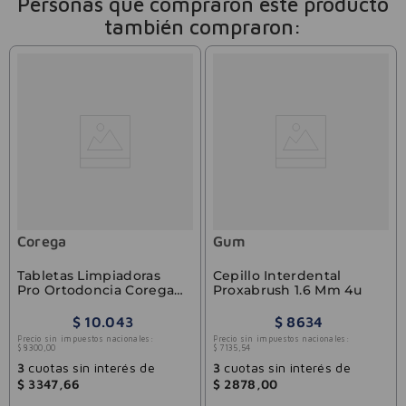
Personas que compraron este producto
también compraron:
Corega
Gum
Tabletas Limpiadoras
Cepillo Interdental
Pro Ortodoncia Corega
Proxabrush 1.6 Mm 4u
Tabs 30u
$
10
.
043
$
8634
Precio sin impuestos nacionales:
Precio sin impuestos nacionales:
$
8300
,
00
$
7135
,
54
3
cuotas sin interés de
3
cuotas sin interés de
$
3347
,
66
$
2878
,
00