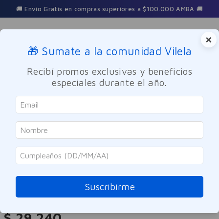
🚚 Envío Gratis en compras superiores a $100.000 AMBA 🚚
×
🎁 Sumate a la comunidad Vilela
Buscar
Recibí promos exclusivas y beneficios
especiales durante el año.
Cuidado Personal
Higiene femenina
Higiene Íntima
Viasek
Hidratante Vulvo-Vaginal en Gel
Airless Viasek 100ml
Suscribirme
Referencia
:
9958089
$
29
.
240