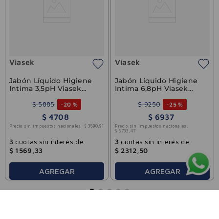
Viasek
Viasek
Jabón Líquido Higiene
Jabón Líquido Higiene
Intima 3,5pH Viasek
Intima 6,8pH Viasek
Fresh 100ml
Fresh 200ml
$
5885
$
9250
-
20 %
-
25 %
$
4708
$
6937
Precio sin impuestos nacionales:
$
3890
,
91
Precio sin impuestos nacionales:
$
5733
,
47
3
cuotas sin interés de
3
cuotas sin interés de
$
1569
,
33
$
2312
,
50
AGREGAR
AGREGAR
FARMACIAS VILELA