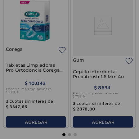
Corega
Gum
Tabletas Limpiadoras
Pro Ortodoncia Corega
Cepillo Interdental
Tabs 30u
Proxabrush 1.6 Mm 4u
$
10
.
043
$
8634
Precio sin impuestos nacionales:
$
8300
,
00
Precio sin impuestos nacionales:
$
7135
,
54
3
cuotas sin interés de
3
cuotas sin interés de
$
3347
,
66
$
2878
,
00
AGREGAR
AGREGAR