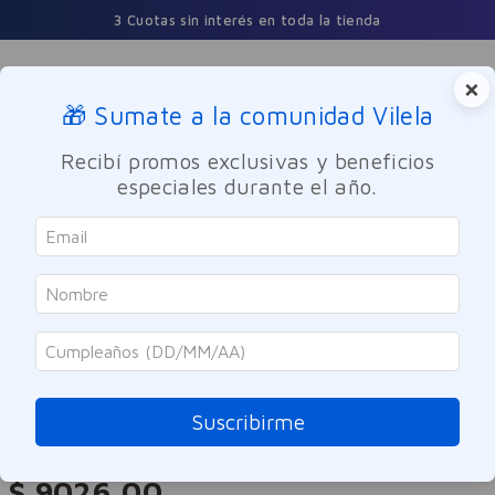
3 Cuotas sin interés en toda la tienda
×
🎁 Sumate a la comunidad Vilela
Buscar
Recibí promos exclusivas y beneficios
especiales durante el año.
Cuidado Oral
Ortodoncia
Gum
Cepillo Interdental Proxa Medio
Repuesto 1.6mm 8u
Suscribirme
Referencia
:
6007732
$
9026
,
00