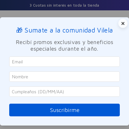
3 Cuotas sin interés en toda la tienda
×
🎁 Sumate a la comunidad Vilela
Buscar
Recibí promos exclusivas y beneficios
especiales durante el año.
Cuidado Oral
Ortodoncia
Gum
Cepillo Interdental Proxabrush 1.6
Mm 4u
Suscribirme
Referencia
:
7016291