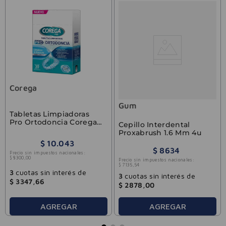
Corega
Gum
Tabletas Limpiadoras
Pro Ortodoncia Corega
Cepillo Interdental
Tabs 30u
Proxabrush 1.6 Mm 4u
$
10
.
043
$
8634
Precio sin impuestos nacionales:
$
8300
,
00
Precio sin impuestos nacionales:
$
7135
,
54
3
cuotas sin interés de
3
cuotas sin interés de
$
3347
,
66
$
2878
,
00
AGREGAR
AGREGAR