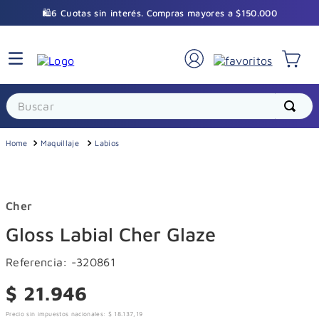
🛍️6 Cuotas sin interés. Compras mayores a $150.000
Buscar
Maquillaje
Labios
Cher
Gloss Labial Cher Glaze
Referencia
:
-320861
$
21
.
946
Precio sin impuestos nacionales:
$
18
.
137
,
19