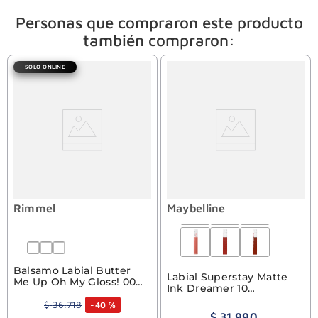
Personas que compraron este producto
también compraron:
SOLO ONLINE
Rimmel
Maybelline
Balsamo Labial Butter
Labial Superstay Matte
Me Up Oh My Gloss! 002
Ink Dreamer 10
Bubble Gum Rimmel
Maybelline
$
36
.
718
-
40 %
$
31
.
990