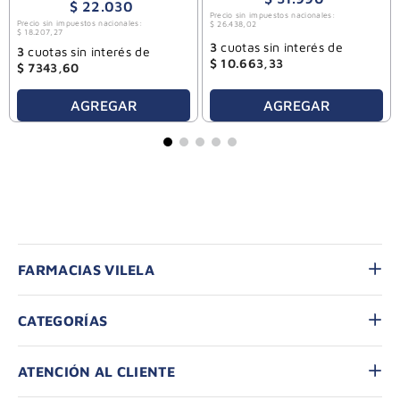
$
22
.
030
Precio sin impuestos nacionales:
Precio sin impuestos nacionales:
$
26
.
438
,
02
$
18
.
207
,
27
3
cuotas sin interés de
3
cuotas sin interés de
$
10
.
663
,
33
$
7343
,
60
AGREGAR
AGREGAR
FARMACIAS VILELA
CATEGORÍAS
ATENCIÓN AL CLIENTE