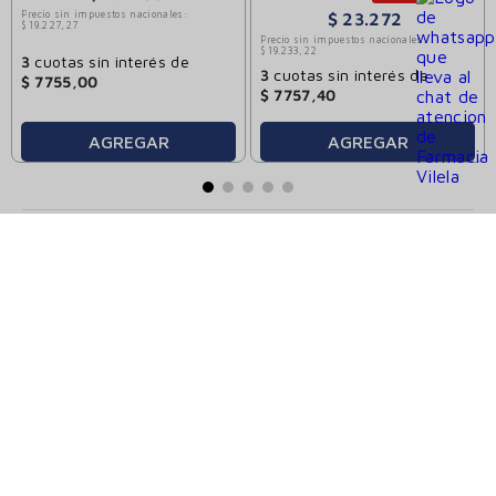
Precio sin impuestos nacionales:
$
23
.
272
$
19
.
227
,
27
Precio sin impuestos nacionales:
$
19
.
233
,
22
3
cuotas sin interés de
3
cuotas sin interés de
$
7755
,
00
$
7757
,
40
AGREGAR
AGREGAR
FARMACIAS VILELA
CATEGORÍAS
ATENCIÓN AL CLIENTE
SEGUINOS