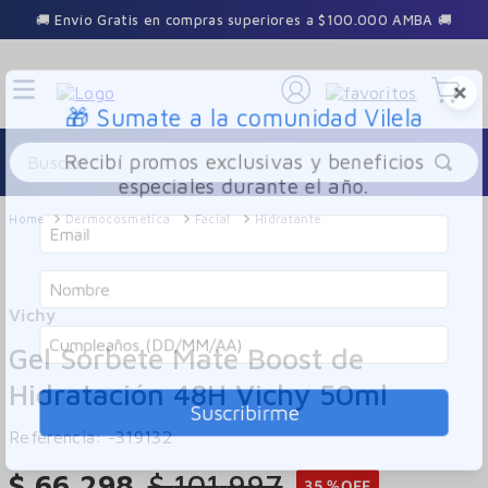
🚚 Envío Gratis en compras superiores a $100.000 AMBA 🚚
×
🎁 Sumate a la comunidad Vilela
Buscar
Recibí promos exclusivas y beneficios
especiales durante el año.
Dermocosmetica
Facial
Hidratante
Vichy
Gel Sorbete Mate Boost de
Hidratación 48H Vichy 50ml
Suscribirme
Referencia
:
-319132
$
66
.
298
$
101
.
997
35 %
OFF