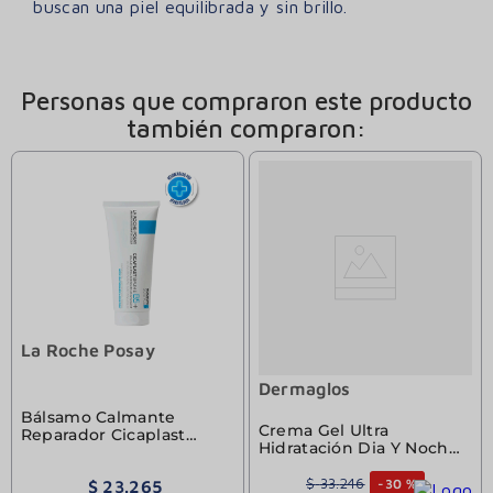
buscan una piel equilibrada y sin brillo.
Personas que compraron este producto
también compraron:
La Roche Posay
Dermaglos
Bálsamo Calmante
Crema Gel Ultra
Reparador Cicaplast
Hidratación Dia Y Noche
Baume B5 La Roche-
Dermaglos 50gr
Posay 15ml
$
33
.
246
-
30 %
$
23
.
265