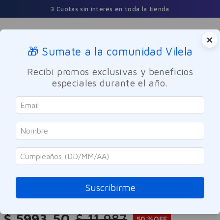
3 Cuotas sin interés en toda la tienda
×
🎁 Sumate a la comunidad Vilela
Buscar
Recibí promos exclusivas y beneficios
especiales durante el año.
Cuidado Personal
Desodorantes
Mujer
Secret
Gel Invisible Antitranspirante
Coconut Secret 45g
Suscribirme
Referencia
:
-320633
$
5993
,
50
$
11
.
987
50 %
OFF