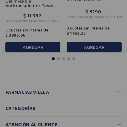
Gel Invisible
Women Boos 127ml
Antitranspirante Powder
Protect Cotton Secret
$
5290
45g
$
11
.
987
Precio sin impuestos nacionales:
$
4371
,
90
Precio sin impuestos nacionales:
$
9906
,
61
3
cuotas sin interés de
3
cuotas sin interés de
$
1763
,
33
$
3995
,
66
AGREGAR
AGREGAR
FARMACIAS VILELA
CATEGORÍAS
ATENCIÓN AL CLIENTE