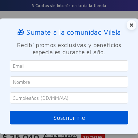
3 Cuotas sin interés en toda la tienda
×
🎁 Sumate a la comunidad Vilela
Buscar
Recibí promos exclusivas y beneficios
especiales durante el año.
Cuidado Personal
Higiene femenina
Higiene Íntima
SOLO ONLINE
Valca
Gel Hidratante Vaginal Valca
Íntima 50ml
Suscribirme
Referencia
:
9964433
$
25
.
040
$
31
.
300
20 %
OFF