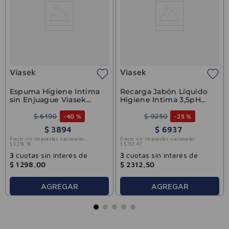
Viasek
Viasek
Espuma Higiene Intima
Recarga Jabón Líquido
sin Enjuague Viasek
Higiene Intima 3,5pH
Express 60ml
Viasek Fresh 200ml
$
6490
$
9250
-
40 %
-
25 %
$
3894
$
6937
Precio sin impuestos nacionales:
Precio sin impuestos nacionales:
$
3218
,
18
$
5733
,
47
3
cuotas sin interés de
3
cuotas sin interés de
$
1298
,
00
$
2312
,
50
AGREGAR
AGREGAR