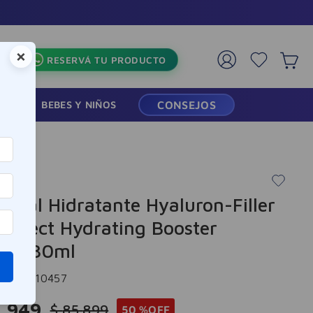
s🏪
×
RESERVÁ TU PRODUCTO
RMACIA
BEBES Y NIÑOS
CONSEJOS
in 30ml
n
Facial Hidratante Hyaluron-Filler
 Effect Hydrating Booster
rin 30ml
cia
:
-310457
2
.
949
$
85
.
899
50 %
OFF