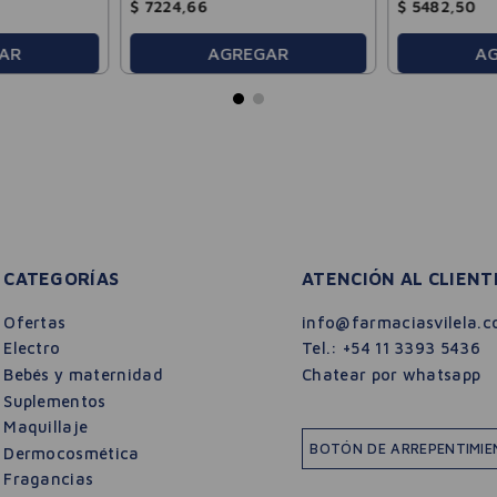
$
7224
,
66
$
5482
,
50
A
AR
AGREGAR
CATEGORÍAS
ATENCIÓN AL CLIENT
Ofertas
info@farmaciasvilela.c
Electro
Tel.:
+54 11 3393 5436
Bebés y maternidad
Chatear por whatsapp
Suplementos
Maquillaje
BOTÓN DE ARREPENTIMI
Dermocosmética
Fragancias