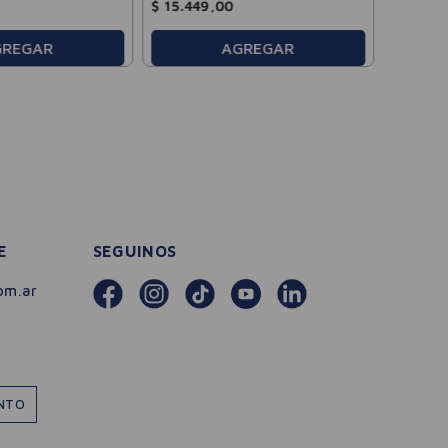
$
15
.
449
,
00
GREGAR
AGREGAR
E
SEGUINOS
om.ar
ENTO