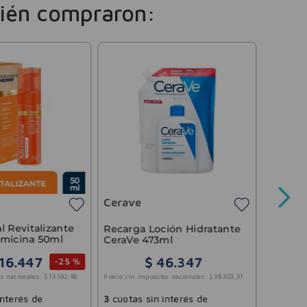
ién compraron:
Cepag
Sérum U
Hydraf
a
Cerave
Precio sin 
l Revitalizante
Recarga Loción Hidratante
rmicina 50ml
CeraVe 473ml
16
.
447
$
46
.
347
-
25 %
3
cuotas
Precio sin impuestos nacionales:
$
38
.
303
,
31
s nacionales:
$
13
.
592
,
98
$
14
.
83
3
cuotas sin interés de
interés de