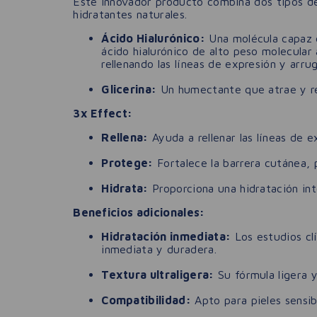
Este innovador producto combina dos tipos 
hidratantes naturales.
Ácido Hialurónico:
Una molécula capaz d
ácido hialurónico de alto peso molecular
rellenando las líneas de expresión y arru
Glicerina:
Un humectante que atrae y ret
3x Effect:
Rellena:
Ayuda a rellenar las líneas de e
Protege:
Fortalece la barrera cutánea, 
Hidrata:
Proporciona una hidratación int
Beneficios adicionales:
Hidratación inmediata:
Los estudios cl
inmediata y duradera.
Textura ultraligera:
Su fórmula ligera y
Compatibilidad:
Apto para pieles sensib