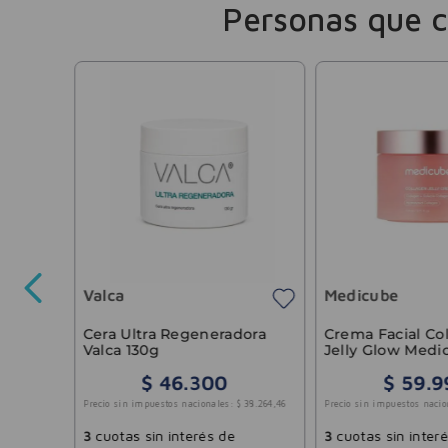
Personas que 
iento
mal A
Valca
Medicube
40
.
082
,
64
Cera Ultra Regeneradora
Crema Facial Co
Valca 130g
Jelly Glow Medi
$
46
.
300
$
59
.
9
Precio sin impuestos nacionales:
$
38
.
264
,
46
Precio sin impuestos nacio
3
cuotas sin interés de
3
cuotas sin inter