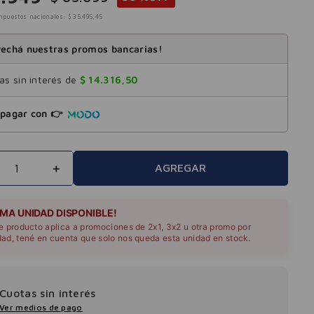
mpuestos nacionales:
$
35
.
495
,
45
echá nuestras promos bancarias!
s sin interés de
$
14
.
316
,
50
pagar con 👉
＋
AGREGAR
IMA UNIDAD DISPONIBLE!
te producto aplica a promociones de 2x1, 3x2 u otra promo por
dad, tené en cuenta que solo nos queda esta unidad en stock.
Cuotas sin interés
Ver medios de pago