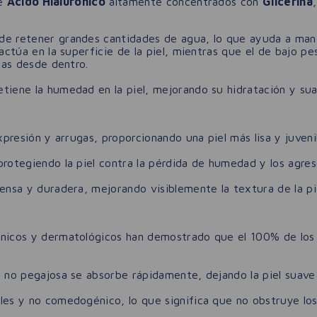
de
Ácido Hialurónico
altamente concentrados con
Glicerina
e retener grandes cantidades de agua, lo que ayuda a manten
 actúa en la superficie de la piel, mientras que el de bajo
gas desde dentro.
iene la humedad en la piel, mejorando su hidratación y sua
xpresión y arrugas, proporcionando una piel más lisa y juvenil
protegiendo la piel contra la pérdida de humedad y los agres
ensa y duradera, mejorando visiblemente la textura de la pie
ínicos y dermatológicos han demostrado que el 100% de los 
 no pegajosa se absorbe rápidamente, dejando la piel suave 
les y no comedogénico, lo que significa que no obstruye los