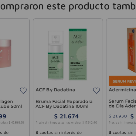
compraron este producto tamb
ACF By Dadatina
Adermicin
Serum Facia
llagen
Bruma Facial Reparadora
de Día Ade
cube 50ml
ACF By Dadatina 100ml
$
99
$
21
.
674
$
21
.
930
nales:
$
49
.
585
,
95
Precio sin impuestos nacionales:
$
17
.
912
,
40
Precio sin impuesto
és de
3
cuotas sin interés de
3
cuotas sin 