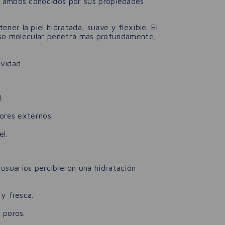
, ambos conocidos por sus propiedades
er la piel hidratada, suave y flexible. El
 peso molecular penetra más profundamente,
vidad.
.
ores externos.
l.
usuarios percibieron una hidratación
y fresca.
 poros.