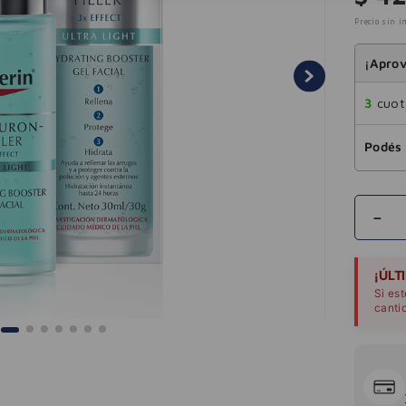
Precio sin i
¡Aprov
3
cuota
Podés 
－
¡ÚLT
Si es
canti