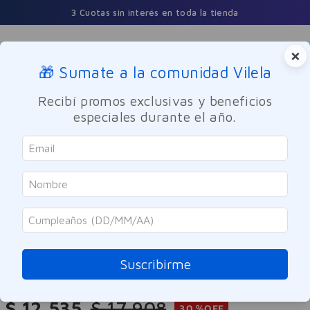
3 Cuotas sin interés en toda la tienda
×
🎁 Sumate a la comunidad Vilela
Buscar
Recibí promos exclusivas y beneficios
especiales durante el año.
Dermocosmetica
Corporal
Dermaglos
Gel Exfoliante Corporal Dermaglos
200g
Suscribirme
Referencia
:
9964177
$
12
.
535
$
17
.
908
30 %
OFF