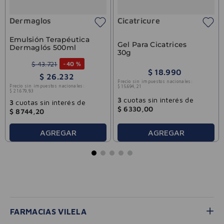
Dermaglos
Cicatricure
Emulsión Terapéutica
Gel Para Cicatrices
Dermaglós 500ml
30g
$
43
.
721
-
40 %
$
18
.
990
$
26
.
232
Precio sin impuestos nacionales:
Precio sin impuestos nacionales:
$
15
.
694
,
21
$
21
.
679
,
83
3
cuotas sin interés de
3
cuotas sin interés de
$
6330
,
00
$
8744
,
20
AGREGAR
AGREGAR
FARMACIAS VILELA