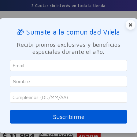
3 Cuotas sin interés en toda la tienda
×
🎁 Sumate a la comunidad Vilela
Buscar
Recibí promos exclusivas y beneficios
especiales durante el año.
Dermocosmetica
Facial
Despigmentante
SOLO ONLINE
Loreal
Gel de Limpieza Anti-manchas
Glycolic-Bright L'Oréal 150ml
Suscribirme
Referencia
:
-319973
$
11
.
994
$
19
.
990
40 %
OFF