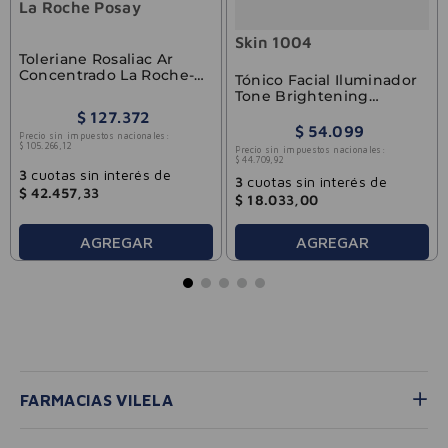
La Roche Posay
Skin 1004
Toleriane Rosaliac Ar
Concentrado La Roche-
Tónico Facial Iluminador
Posay 40ml
Tone Brightening
Antipigment Centella
$
127
.
372
Skin1004
$
54
.
099
Precio sin impuestos nacionales:
$
105
.
266
,
12
Precio sin impuestos nacionales:
$
44
.
709
,
92
3
cuotas sin interés de
3
cuotas sin interés de
$
42
.
457
,
33
$
18
.
033
,
00
AGREGAR
AGREGAR
FARMACIAS VILELA