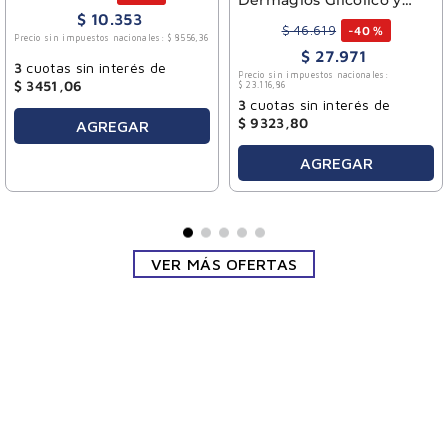
Mandélico 50 ml
$
10
.
353
$
46
.
619
-
40 %
Precio sin impuestos nacionales:
$
8556
,
36
$
27
.
971
3
cuotas sin interés de
Precio sin impuestos nacionales:
$
3451
,
06
$
23
.
116
,
86
3
cuotas sin interés de
$
9323
,
80
AGREGAR
AGREGAR
VER MÁS OFERTAS