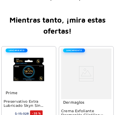
Mientras tanto, ¡mira estas
ofertas!
LANZAMIENTO
LANZAMIENTO
Prime
Preservativo Extra
Dermaglos
Lubricado Skyn Sin
Latex 6 Unidades
Crema Exfoliante
$
15
.
928
-
35 %
Dermaglós Glicólico y