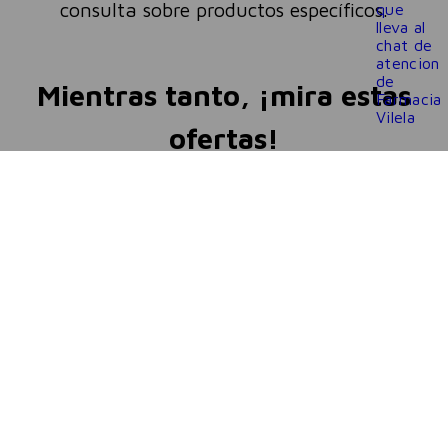
consulta sobre productos específicos.
Mientras tanto, ¡mira estas
ofertas!
LANZAMIENTO
LANZAMIENTO
Dove
Dove
Dove Reconstrucción
Dove Nutrición Tratamiento
Tratamiento Leave in +
Leave In + Tri-Óleos 110 ml
Aminoácidos 110ml
$
18
.
841
$
18
.
841
-
35 %
-
35 %
$
12
.
246
$
12
.
246
Precio sin impuestos nacionales:
Precio sin impuestos nacionales:
$
10
.
121
,
20
$
10
.
121
,
20
cuotas sin interés de
cuotas sin interés de
3
3
$
4082
,
21
$
4082
,
21
AGREGAR
AGREGAR