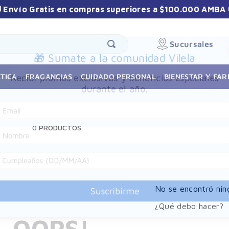
 Envío Gratis en compras superiores a $100.000 AMBA 
Sucursales
🎁 Sumate a la comunidad Vilela
Recibí promos exclusivas y beneficios especiales
TICA
FRAGANCIAS
CUIDADO PERSONAL
BIENESTAR Y FA
durante el año.
0
PRODUCTOS
No se encontró nin
Suscribirme
¿Qué debo hacer?
OOPS!