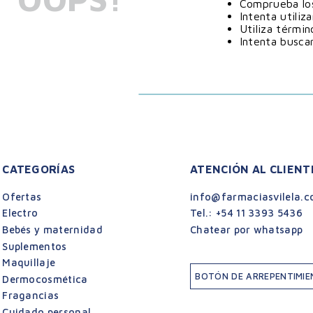
Comprueba los
Intenta utiliz
Utiliza térmi
Intenta busca
CATEGORÍAS
ATENCIÓN AL CLIENT
Ofertas
info@farmaciasvilela.c
Electro
Tel.:
+54 11 3393 5436
Bebés y maternidad
Chatear por whatsapp
Suplementos
Maquillaje
BOTÓN DE ARREPENTIMI
Dermocosmética
Fragancias
Cuidado personal