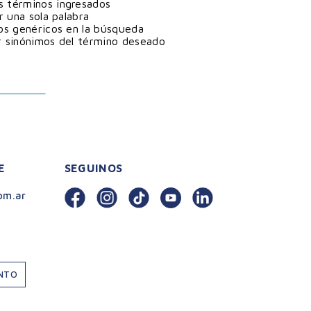
 términos ingresados
ar una sola palabra
nos genéricos en la búsqueda
r sinónimos del término deseado
E
SEGUINOS
om.ar
ENTO