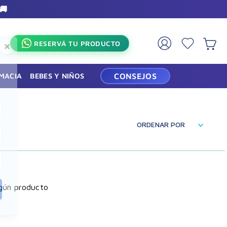
🚚
×
RESERVÁ TU PRODUCTO
RMACIA
BEBES Y NIÑOS
CONSEJOS
ORDENAR POR
gún producto