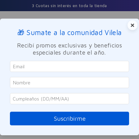
3 Cuotas sin interés en toda la tienda
×
🎁 Sumate a la comunidad Vilela
Buscar
Recibí promos exclusivas y beneficios
especiales durante el año.
ORDENAR POR
0
PRODUCTOS
OOPS!
Suscribirme
No se encontró ningún producto
¿Qué debo hacer?