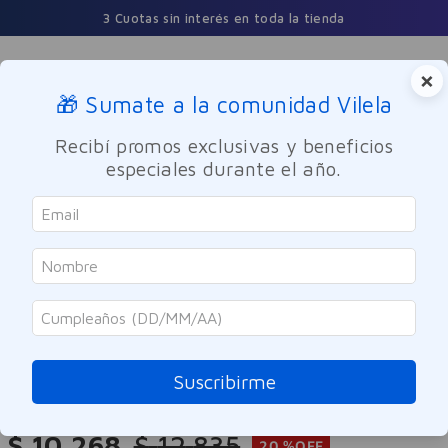
3 Cuotas sin interés en toda la tienda
×
🎁 Sumate a la comunidad Vilela
Buscar
Recibí promos exclusivas y beneficios
especiales durante el año.
Cuidado Personal
Higiene femenina
Evagina
Evagina Gel Íntimo Hidratante Y
Lubricante 50ml
Suscribirme
Referencia
:
9959268
$
10
.
268
$
12
.
835
20 %
OFF