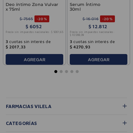
Deo íntimo Zona Vulvar
Serum Íntimo
x 75ml
30ml
$
7565
$
16
.
016
-
20 %
-
20 %
$
6052
$
12
.
812
Precio sin impuestos nacionales:
$
5001
,
65
Precio sin impuestos nacionales:
$
10
.
589
,
09
3
cuotas sin interés de
3
cuotas sin interés de
$
2017
,
33
$
4270
,
93
AGREGAR
AGREGAR
FARMACIAS VILELA
CATEGORÍAS