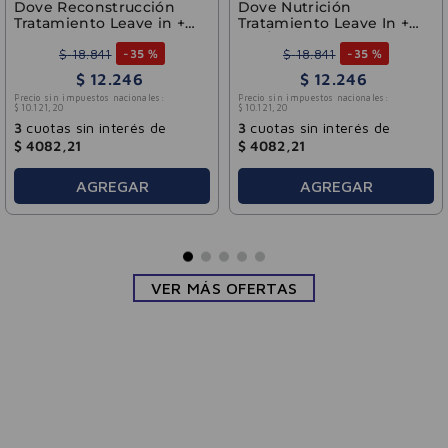
Dove Reconstrucción
Dove Nutrición
Tratamiento Leave in +
Tratamiento Leave In +
Aminoácidos 110ml
Tri-Óleos 110 ml
$
18
.
841
$
18
.
841
-
35 %
-
35 %
$
12
.
246
$
12
.
246
Precio sin impuestos nacionales:
Precio sin impuestos nacionales:
$
10
.
121
,
20
$
10
.
121
,
20
3
cuotas sin interés de
3
cuotas sin interés de
$
4082
,
21
$
4082
,
21
AGREGAR
AGREGAR
VER MÁS OFERTAS