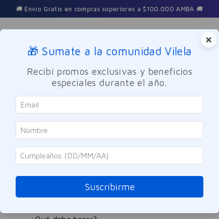
🚚 Envío Gratis en compras superiores a $100.000 AMBA 🚚
×
🎁 Sumate a la comunidad Vilela
Buscar
Recibí promos exclusivas y beneficios
especiales durante el año.
estuche-perfume-mujer-sisterland-red-rose-edt-80ml---body-
lotion-75ml
OOPS!
No encontramos ningún resultado para
"
estuche-perfume-mujer-sisterland-
Suscribirme
red-rose-edt-80ml---body-lotion-
75ml
"