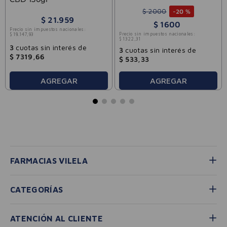
Oxigenada Vilela 100cc
$
2000
-
20 %
$
21
.
959
$
1600
Precio sin impuestos nacionales:
Precio sin impuestos nacionales:
$
18
.
147
,
93
$
1322
,
31
3
cuotas sin interés de
3
cuotas sin interés de
$
7319
,
66
$
533
,
33
AGREGAR
AGREGAR
FARMACIAS VILELA
CATEGORÍAS
ATENCIÓN AL CLIENTE