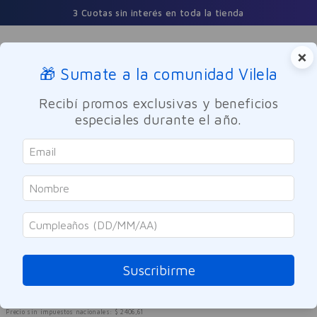
3 Cuotas sin interés en toda la tienda
×
🎁 Sumate a la comunidad Vilela
Buscar
Recibí promos exclusivas y beneficios
especiales durante el año.
Cuidado de la Salud
Primeros Auxilios
Quimica Estrella
Algodón Hidrófilo Super 200gr
Referencia
:
6006808
Suscribirme
$
2912
,
00
Precio sin impuestos nacionales:
$
2406
,
61