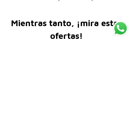
Mientras tanto, ¡mira estas
ofertas!
LANZAMIENTO
LANZAMIENTO
Dove
Dove
Dove Reconstrucción
Dove Nutrición Tratamiento
Tratamiento Leave in +
Leave In + Tri-Óleos 110 ml
Aminoácidos 110ml
$
18
.
841
$
18
.
841
-
35 %
-
35 %