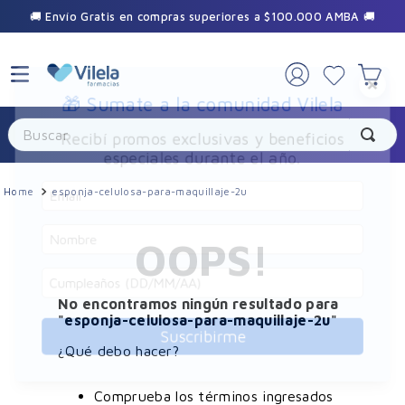
🚚 Envío Gratis en compras superiores a $100.000 AMBA 🚚
×
🎁 Sumate a la comunidad Vilela
Buscar
Recibí promos exclusivas y beneficios
especiales durante el año.
esponja-celulosa-para-maquillaje-2u
OOPS!
No encontramos ningún resultado para
"
esponja-celulosa-para-maquillaje-2u
"
Suscribirme
¿Qué debo hacer?
Comprueba los términos ingresados