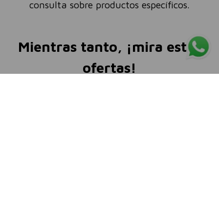
consulta sobre productos específicos.
Mientras tanto, ¡mira estas
ofertas!
LANZAMIENTO
LANZAMIENTO
Dove
Dove
Dove Reconstrucción
Dove Nutrición Tratamiento
Tratamiento Leave in +
Leave In + Tri-Óleos 110 ml
Aminoácidos 110ml