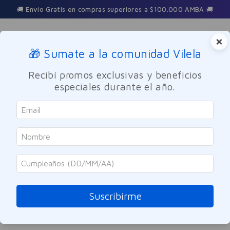
🚚 Envío Gratis en compras superiores a $100.000 AMBA 🚚
×
🎁 Sumate a la comunidad Vilela
Buscar
Recibí promos exclusivas y beneficios
especiales durante el año.
esmalte-cremoso-intenso-black-maybelline-8ml
OOPS!
No encontramos ningún resultado para
"
esmalte-cremoso-intenso-black-
maybelline-8ml
"
Suscribirme
¿Qué debo hacer?