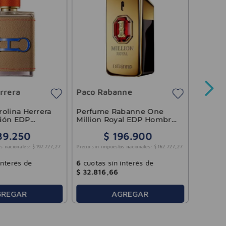
Perfum
The Ic
Hombr
rrera
Paco Rabanne
Precio sin 
olina Herrera
Perfume Rabanne One
ión EDP
Million Royal EDP Hombre
0ml
50ml
39
.
250
$
196
.
900
3
cuotas
s nacionales:
$
197
.
727
,
27
Precio sin impuestos nacionales:
$
162
.
727
,
27
$
15
.
04
interés de
6
cuotas sin interés de
$
32
.
816
,
66
GREGAR
AGREGAR