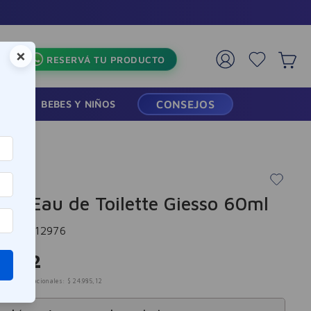
×
RESERVÁ TU PRODUCTO
RMACIA
BEBES Y NIÑOS
CONSEJOS
cia Eau de Toilette Giesso 60ml
cia
:
-312976
0
.
232
mpuestos nacionales:
$
24
.
985
,
12