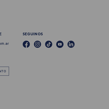
E
SEGUINOS
om.ar
ENTO