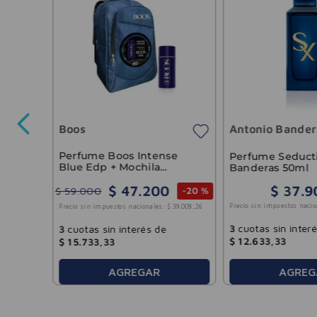
Boos
Antonio Bander
38
.
487
,
60
Perfume Boos Intense
Perfume Seduct
Blue Edp + Mochila
Banderas 50ml
Exclusiva
$
47
.
200
$
37
.
9
$
59
.
000
-
20 %
Precio sin impuestos nacio
Precio sin impuestos nacionales:
$
39
.
008
,
26
3
cuotas sin inter
3
cuotas sin interés de
$
12
.
633
,
33
$
15
.
733
,
33
AGREGAR
AGREG