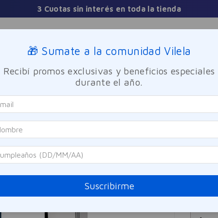
3 Cuotas sin interés en toda la tienda
Sucursales
🎁 Sumate a la comunidad Vilela
Recibí promos exclusivas y beneficios especiales
TICA
FRAGANCIAS
CUIDADO PERSONAL
BIENESTAR Y FA
durante el año.
de Toilette Giesso 60ml
Giesso
Esen
Referen
$
3
Suscribirme
Precio sin i