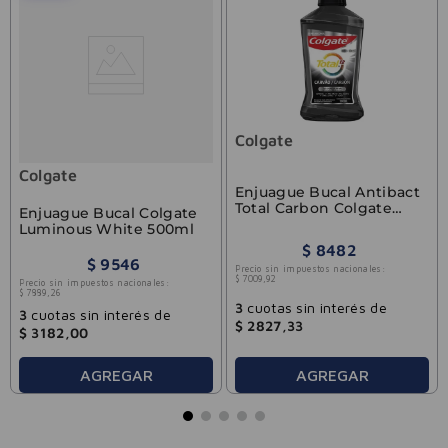
Colgate
Colgate
Enjuague Bucal Antibact
Total Carbon Colgate
Enjuague Bucal Colgate
500 ml
Luminous White 500ml
$
8482
$
9546
Precio sin impuestos nacionales:
$
7009
,
92
Precio sin impuestos nacionales:
$
7889
,
26
3
cuotas sin interés de
3
cuotas sin interés de
$
2827
,
33
$
3182
,
00
AGREGAR
AGREGAR