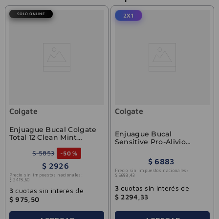
SOLO ONLINE
2X1
Colgate
Colgate
Enjuague Bucal Colgate
Enjuague Bucal
Total 12 Clean Mint
Sensitive Pro-Alivio
250ml
250ml
$
5853
-
50 %
$
6883
$
2926
Precio sin impuestos nacionales:
Precio sin impuestos nacionales:
$
5688
,
43
$
2418
,
60
3
cuotas sin interés de
3
cuotas sin interés de
$
2294
,
33
$
975
,
50