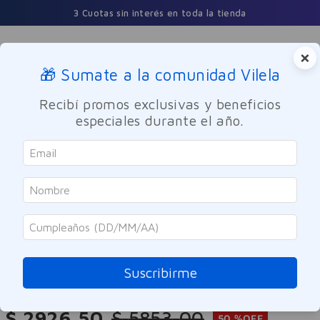
3 Cuotas sin interés en toda la tienda
×
🎁 Sumate a la comunidad Vilela
Buscar
Recibí promos exclusivas y beneficios
especiales durante el año.
Cuidado Oral
Enjuage bucal
SOLO ONLINE
Colgate
Enjuague Bucal Colgate Total 12
Clean Mint 250ml
Suscribirme
Referencia
:
-317495
$
2926
,
50
$
5853
,
00
50 %
OFF