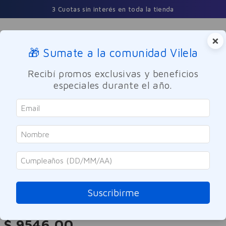
3 Cuotas sin interés en toda la tienda
×
🎁 Sumate a la comunidad Vilela
Buscar
Recibí promos exclusivas y beneficios
especiales durante el año.
Cuidado Oral
Enjuage bucal
2X1
Colgate
Enjuague Bucal Colgate Luminous
White 500ml
Suscribirme
Referencia
:
-300964
$
9546
,
00