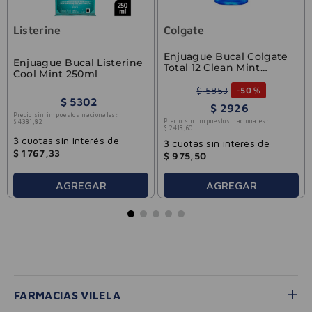
Listerine
Colgate
Enjuague Bucal Colgate
Enjuague Bucal Listerine
Total 12 Clean Mint
Cool Mint 250ml
250ml
$
5853
-
50 %
$
5302
$
2926
Precio sin impuestos nacionales:
Precio sin impuestos nacionales:
$
4381
,
82
$
2418
,
60
3
cuotas sin interés de
3
cuotas sin interés de
$
1767
,
33
$
975
,
50
AGREGAR
AGREGAR
FARMACIAS VILELA