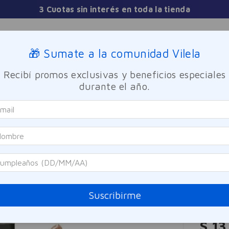
3 Cuotas sin interés en toda la tienda
Sucursales
🎁 Sumate a la comunidad Vilela
Recibí promos exclusivas y beneficios especiales
TICA
FRAGANCIAS
CUIDADO PERSONAL
BIENESTAR Y FA
durante el año.
tante Radiant Glow Rostro & Cuerpo 01 Solei
IDI
Emul
Radi
Sole
Suscribirme
Referen
$
13