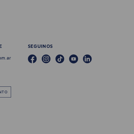
E
SEGUINOS
om.ar
ENTO