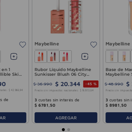
Maybelline
Maybelline
Rubor Líquido Maybelline
Base de Maq
 en 1
Sunkisser Blush 06 City
Maybelline 
llible Skin
Sizzle
Matte 228
$
20
.
344
$
90
$
36
.
990
$
48
.
990
-
45 %
nales:
$
42
.
966
,
94
Precio sin impuestos nacionales:
$
16
.
813
,
64
Precio sin impuesto
és de
3
cuotas sin interés de
3
cuotas sin 
$
6781
,
50
$
8981
,
50
AGREGAR
A
AR