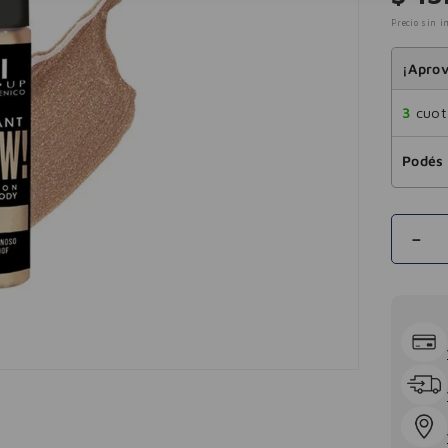
Precio sin i
¡Aprov
3
cuota
Podés 
－