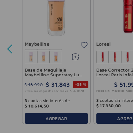
o
o 004
Maybelline
Loreal
-
30 %
15
.
614
,
05
Base de Maquillaje
Base Corrector 2
Maybelline Superstay Lumi
Loreal Paris Infai
Matte 250
Ink Tono 260
$
31
.
843
$
51
.
9
$
48
.
990
-
35 %
Precio sin impuestos nacio
Precio sin impuestos nacionales:
$
26
.
316
,
94
3
cuotas sin inter
3
cuotas sin interés de
$
17
.
330
,
00
$
10
.
614
,
50
AGREGAR
AGREG