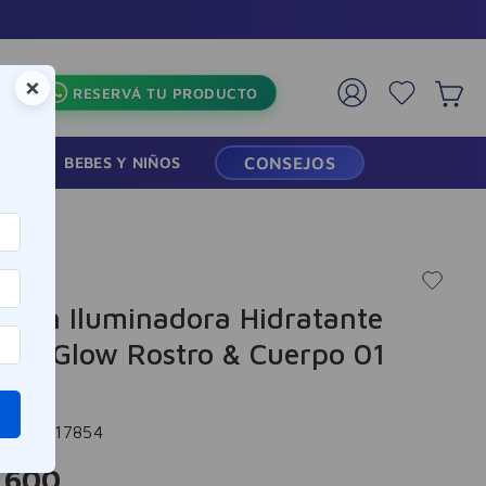
×
RESERVÁ TU PRODUCTO
RMACIA
BEBES Y NIÑOS
CONSEJOS
sión Iluminadora Hidratante
ant Glow Rostro & Cuerpo 01
i
cia
:
-317854
.
600