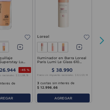
True M
Con Col
Loreal
Precio sin 
uillaje
Iluminador en Barra Loreal
Superstay Lumi
Paris Lumi Le Glass 610
Glassy Pearl Eclat
26
.
944
$
38
.
990
-
45 %
3
cuotas
$
18
.
66
Precio sin impuestos nacionales:
$
32
.
223
,
14
s nacionales:
$
22
.
268
,
18
3
cuotas sin interés de
interés de
$
12
.
996
,
66
GREGAR
AGREGAR