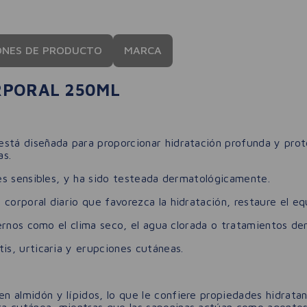
ONES DE PRODUCTO
MARCA
RPORAL 250ML
stá diseñada para proporcionar hidratación profunda y prote
as.
les sensibles, y ha sido testeada dermatológicamente.
oral diario que favorezca la hidratación, restaure el equilib
ernos como el clima seco, el agua clorada o tratamientos de
s, urticaria y erupciones cutáneas.
en almidón y lípidos, lo que le confiere propiedades hidrata
era cutánea, mientras que las saponinas actúan como agente