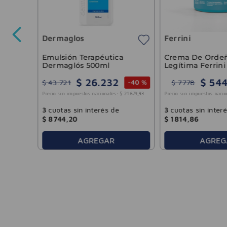
 Anti-
00ml
Dermaglos
Ferrini
-
25 %
10
.
654
,
96
Emulsión Terapéutica
Crema De Orde
Dermaglós 500ml
Legítima Ferrin
$
26
.
232
$
54
$
43
.
721
$
7778
-
40 %
Precio sin impuestos nacionales:
$
21
.
679
,
83
Precio sin impuestos nacio
3
cuotas sin interés de
3
cuotas sin inter
$
8744
,
20
$
1814
,
86
AGREGAR
AGREG