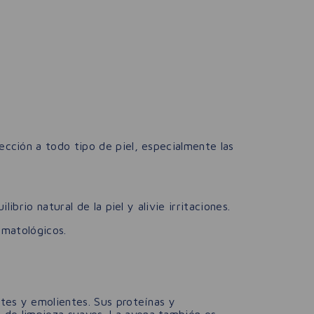
cción a todo tipo de piel, especialmente las
rio natural de la piel y alivie irritaciones.
rmatológicos.
ntes y emolientes. Sus proteínas y
s de limpieza suaves. La avena también es