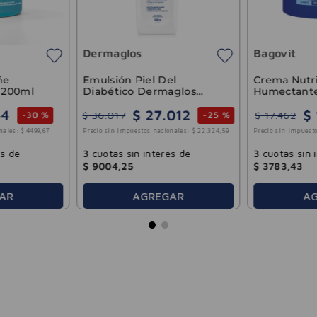
Dermaglos
Bagovit
ñe
Emulsión Piel Del
Crema Nutri
i 200ml
Diabético Dermaglos
Humectante
300ml
100gr
44
$
27
.
012
$
$
36
.
017
$
17
.
462
-
30 %
-
25 %
nales:
$
4499
,
67
Precio sin impuestos nacionales:
$
22
.
324
,
59
Precio sin impuesto
és de
3
cuotas sin interés de
3
cuotas sin 
$
9004
,
25
$
3783
,
43
AR
AGREGAR
A