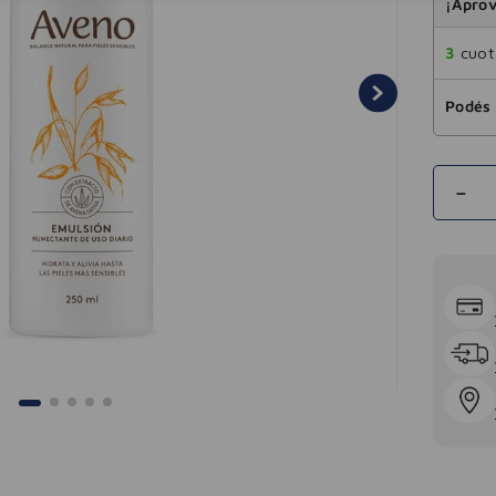
¡Aprov
3
cuota
Podés 
－