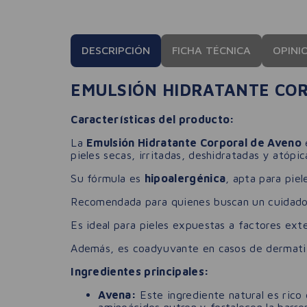
DESCRIPCIÓN
FICHA TÉCNICA
OPINI
EMULSIÓN HIDRATANTE CO
Características del producto:
La
Emulsión Hidratante Corporal de Aveno
e
pieles secas, irritadas, deshidratadas y atópic
Su fórmula es
hipoalergénica
, apta para pie
Recomendada para quienes buscan un cuidado corp
Es ideal para pieles expuestas a factores ext
Además, es coadyuvante en casos de dermatiti
Ingredientes principales:
Avena:
Este ingrediente natural es rico 
aminoácidos nutren y fortalecen la barr