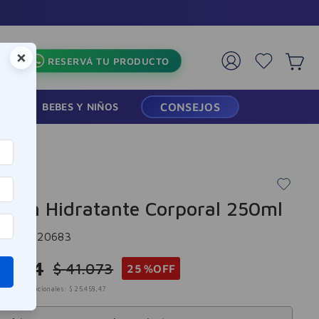
×
RESERVÁ TU PRODUCTO
RMACIA
BEBES Y NIÑOS
CONSEJOS
sión Hidratante Corporal 250ml
cia
:
9920683
0
.
804
$
41
.
073
25 %
OFF
mpuestos nacionales:
$
25
.
458
,
47