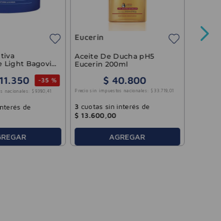
Nutrat
400ml
Eucerin
Precio sin 
tiva
Aceite De Ducha pH5
 Light Bagovit
Eucerin 200ml
11
.
350
$
40
.
800
-
35 %
3
cuotas
Precio sin impuestos nacionales:
$
33
.
719
,
01
s nacionales:
$
9380
,
41
$
36
.
42
3
cuotas sin interés de
interés de
$
13
.
600
,
00
GREGAR
AGREGAR