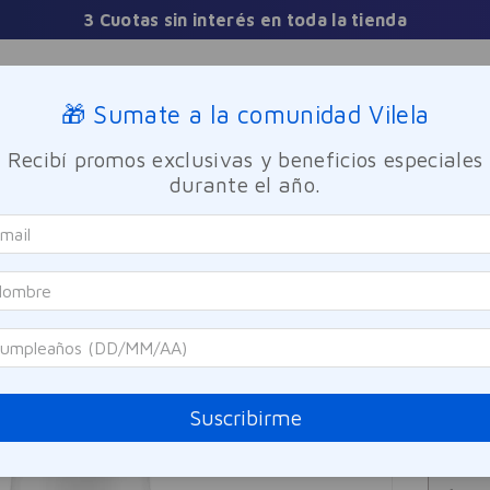
3 Cuotas sin interés en toda la tienda
Sucursales
🎁 Sumate a la comunidad Vilela
Recibí promos exclusivas y beneficios especiales
TICA
FRAGANCIAS
CUIDADO PERSONAL
BIENESTAR Y FA
durante el año.
te Corporal 250ml
Aveno
Emul
Referen
$
3
Suscribirme
Precio sin i