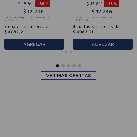
$
18
.
841
$
18
.
841
-
35 %
-
35 %
$
12
.
246
$
12
.
246
Precio sin impuestos nacionales:
Precio sin impuestos nacionales:
$
10
.
121
,
20
$
10
.
121
,
20
3
cuotas sin interés de
3
cuotas sin interés de
$
4082
,
21
$
4082
,
21
AGREGAR
AGREGAR
VER MÁS OFERTAS