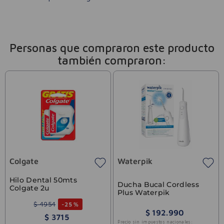
Personas que compraron este producto
también compraron:
Colgate
Waterpik
Hilo Dental 50mts
Ducha Bucal Cordless
Colgate 2u
Plus Waterpik
$
4954
-
25 %
$
192
.
990
$
3715
Precio sin impuestos nacionales: