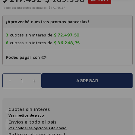
Precio sin impuestos nacionales:
$
179
.
745
,
87
¡Aprovechá nuestras promos bancarias!
3
cuotas sin interés de
$
72
.
497
,
50
6
cuotas sin interés de
$
36
.
248
,
75
Podés pagar con 👉
－
＋
AGREGAR
Cuotas sin interés
Ver medios de pago
Envios a todo el pais
Ver todos las opciones de envio
Retiro gratis en sucursal