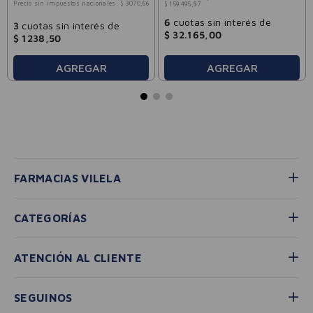
Precio sin impuestos nacionales:
$
3070
,
66
$
159
.
495
,
87
6
cuotas sin interés de
3
cuotas sin interés de
$
32
.
165
,
00
$
1238
,
50
AGREGAR
AGREGAR
FARMACIAS VILELA
CATEGORÍAS
ATENCIÓN AL CLIENTE
SEGUINOS