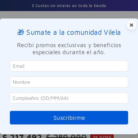
3 Cuotas sin interés en toda la tienda
×
🎁 Sumate a la comunidad Vilela
Buscar
Recibí promos exclusivas y beneficios
especiales durante el año.
Cuidado Oral
Accesorios
SOLO ONLINE
Waterpik
Ducha Bucal WaterPik Ultra Jet
Wp-100 A
Suscribirme
Referencia
:
-321694
$
217
.
492
$
289
.
990
25 %
OFF