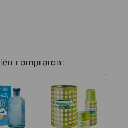
ién compraron:
Coquet
Perfum
Flower