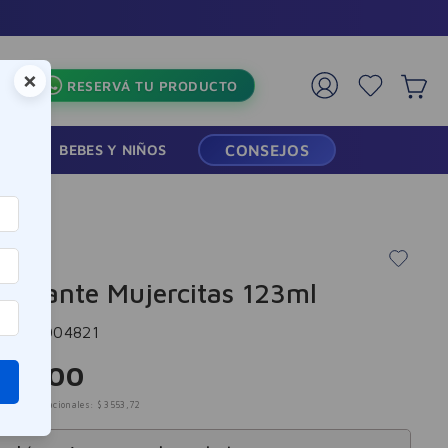
×
RESERVÁ TU PRODUCTO
RMACIA
BEBES Y NIÑOS
CONSEJOS
itas
dorante Mujercitas 123ml
cia
:
8004821
300
,
00
mpuestos nacionales:
$
3553
,
72