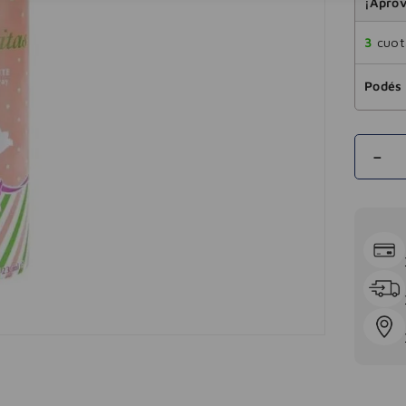
¡Aprov
3
cuota
Podés 
－