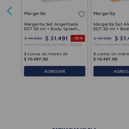
Margarita
Margarita
-
25 %
6136
,
36
Margarita Set Angelhada
Margarita Set A
EDT 50 ml + Body Splash
EDT 50 ml + Bod
125 ml
125 ml
$
31
.
491
$
31
.
$
34
.
990
$
34
.
990
-
10 %
Precio sin impuestos nacionales:
$
26
.
025
,
62
Precio sin impuestos nacio
3
cuotas sin interés de
3
cuotas sin inter
$
10
.
497
,
00
$
10
.
497
,
00
AGREGAR
AGREG