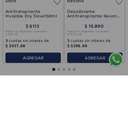
Dove
Rexona
Antitranspirante
Desodorante
Invisible Dry Dove150ml
Antitranspirante Rexona
Women En Crema 58gr
$
6113
$
15
.
890
Precio sin impuestos nacionales:
Precio sin impuestos nacionales:
$
5052
,
07
$
13
.
132
,
23
3
cuotas sin interés de
3
cuotas sin interés de
$
2037
,
66
$
5296
,
66
AGREGAR
AGREGAR
FARMACIAS VILELA
CATEGORÍAS
ATENCIÓN AL CLIENTE