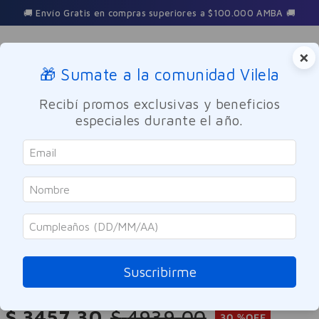
🚚 Envío Gratis en compras superiores a $100.000 AMBA 🚚
×
🎁 Sumate a la comunidad Vilela
Buscar
Recibí promos exclusivas y beneficios
especiales durante el año.
Cuidado Personal
Desodorantes
Axe
Desodorante Aerosol Axe Black
150ml
Suscribirme
Referencia
:
8006113
$
3457
,
30
$
4939
,
00
30 %
OFF