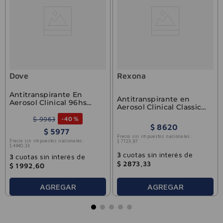
Dove
Rexona
Antitranspirante En
Antitranspirante en
Aerosol Clinical 96hs
Aerosol Clinical Classic
Dove 150ml
150ml
$
9963
-
40 %
$
8620
$
5977
Precio sin impuestos nacionales:
Precio sin impuestos nacionales:
$
7123
,
97
$
4940
,
33
3
cuotas sin interés de
3
cuotas sin interés de
$
2873
,
33
$
1992
,
60
AGREGAR
AGREGAR