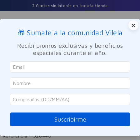
3 Cuotas sin interés en toda la tienda
×
🎁 Sumate a la comunidad Vilela
Buscar
Recibí promos exclusivas y beneficios
especiales durante el año.
Cuidado Personal
Desodorantes
Mujer
Dove
Desodorante Dove All Body
Aerosol Lavender & Camomile
Suscribirme
150ml
Referencia
:
-320440