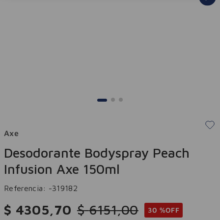
Axe
Desodorante Bodyspray Peach
Infusion Axe 150ml
Referencia
:
-319182
$
4305
,
70
$
6151
,
00
30 %
OFF