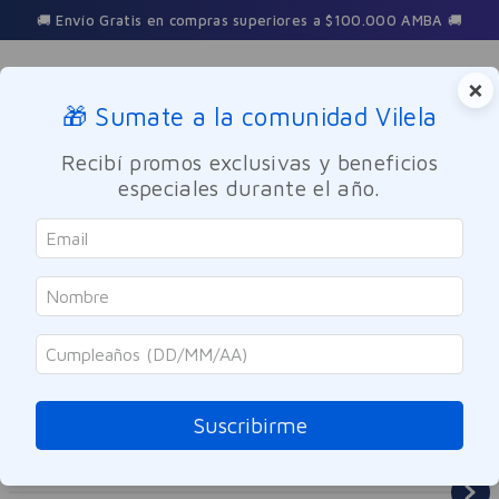
🚚 Envío Gratis en compras superiores a $100.000 AMBA 🚚
×
🎁 Sumate a la comunidad Vilela
Buscar
Recibí promos exclusivas y beneficios
especiales durante el año.
Cuidado Personal
Desodorantes
Hombre
Suscribirme