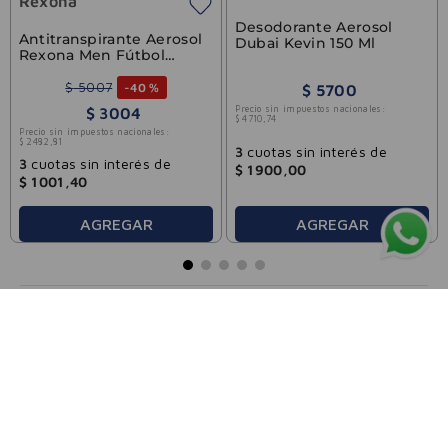
Rexona
Desodorante Aerosol
Antitranspirante Aerosol
Dubai Kevin 150 Ml
Rexona Men Fútbol
Fanatics 150ml
$
5007
-
40 %
$
5700
Precio sin impuestos nacionales:
$
3004
$
4710
,
74
Precio sin impuestos nacionales:
$
2482
,
81
3
cuotas sin interés de
3
cuotas sin interés de
$
1900
,
00
$
1001
,
40
AGREGAR
AGREGAR
FARMACIAS VILELA
CATEGORÍAS
ATENCIÓN AL CLIENTE