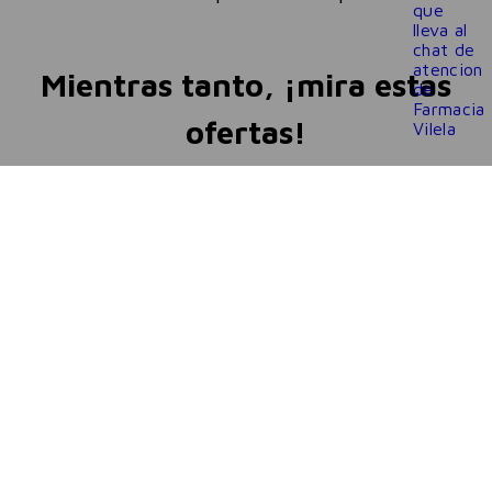
Mientras tanto, ¡mira estas
ofertas!
LANZAMIENTO
LANZAMIENTO
Dove
Dove
Dove Reconstrucción
Dove Nutrición
Tratamiento Leave in +
Tratamiento Leave In +
Aminoácidos 110ml
Tri-Óleos 110 ml
$
18
.
841
$
18
.
841
-
35 %
-
35 %
$
12
.
246
$
12
.
246
Precio sin impuestos nacionales:
Precio sin impuestos nacionales:
$
10
.
121
,
20
$
10
.
121
,
20
3
cuotas sin interés de
3
cuotas sin interés de
$
4082
,
21
$
4082
,
21
AGREGAR
AGREGAR