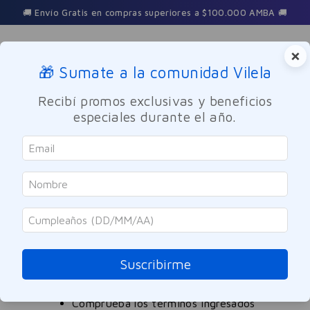
🚚 Envío Gratis en compras superiores a $100.000 AMBA 🚚
×
🎁 Sumate a la comunidad Vilela
Buscar
Recibí promos exclusivas y beneficios
especiales durante el año.
curitas-pomada-para-heridas-20g
OOPS!
No encontramos ningún resultado para
"
curitas-pomada-para-heridas-20g
"
Suscribirme
¿Qué debo hacer?
Comprueba los términos ingresados