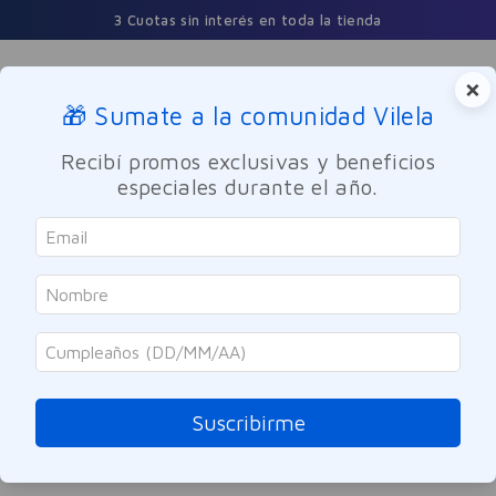
3 Cuotas sin interés en toda la tienda
×
🎁 Sumate a la comunidad Vilela
Buscar
Recibí promos exclusivas y beneficios
especiales durante el año.
ORDENAR POR
0
PRODUCTOS
OOPS!
Suscribirme
No se encontró ningún producto
¿Qué debo hacer?