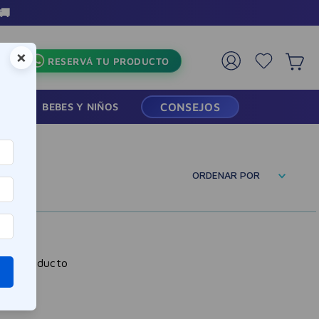
🚚
×
RESERVÁ TU PRODUCTO
RMACIA
BEBES Y NIÑOS
CONSEJOS
ORDENAR POR
gún producto