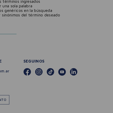
 términos ingresados
ar una sola palabra
nos genéricos en la búsqueda
r sinónimos del término deseado
E
SEGUINOS
om.ar
ENTO