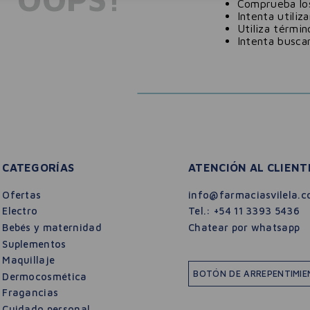
Comprueba los
Intenta utiliz
Utiliza térmi
Intenta busca
CATEGORÍAS
ATENCIÓN AL CLIENT
Ofertas
info@farmaciasvilela.c
Electro
Tel.:
+54 11 3393 5436
Bebés y maternidad
Chatear por whatsapp
Suplementos
Maquillaje
BOTÓN DE ARREPENTIMI
Dermocosmética
Fragancias
Cuidado personal