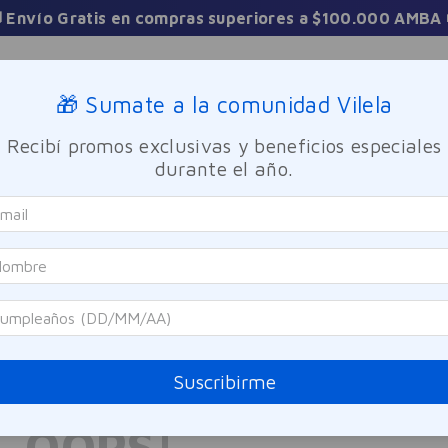
 Envío Gratis en compras superiores a $100.000 AMBA 
Sucursales
🎁 Sumate a la comunidad Vilela
Recibí promos exclusivas y beneficios especiales
TICA
FRAGANCIAS
CUIDADO PERSONAL
BIENESTAR Y FA
durante el año.
0
PRODUCTOS
No se encontró nin
Suscribirme
¿Qué debo hacer?
OOPS!