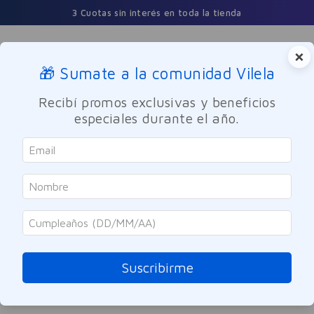
3 Cuotas sin interés en toda la tienda
×
🎁 Sumate a la comunidad Vilela
Buscar
Recibí promos exclusivas y beneficios
especiales durante el año.
ORDENAR POR
0
PRODUCTOS
OOPS!
Suscribirme
No se encontró ningún producto
¿Qué debo hacer?