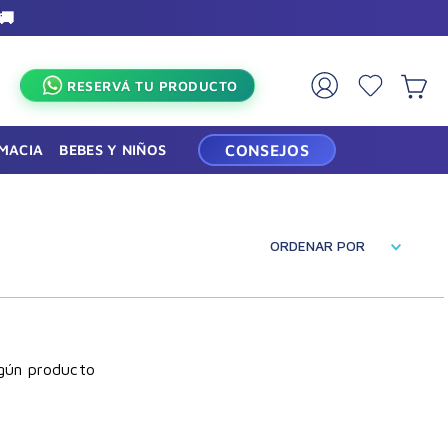
🚚
×
RESERVÁ TU PRODUCTO
RMACIA
BEBES Y NIÑOS
CONSEJOS
ORDENAR POR
gún producto