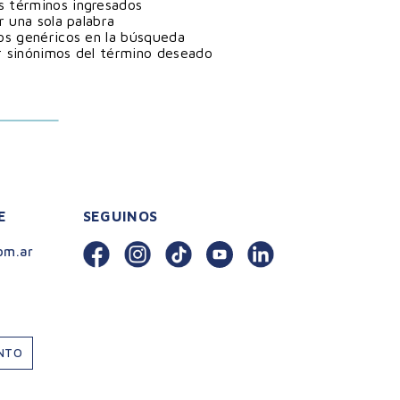
 términos ingresados
ar una sola palabra
nos genéricos en la búsqueda
r sinónimos del término deseado
E
SEGUINOS
om.ar
ENTO