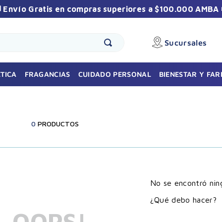
 Envío Gratis en compras superiores a $100.000 AMBA 
Sucursales
🎁 Sumate a la comunidad Vilela
Recibí promos exclusivas y beneficios especiales
TICA
FRAGANCIAS
CUIDADO PERSONAL
BIENESTAR Y FA
durante el año.
0
PRODUCTOS
No se encontró nin
Suscribirme
¿Qué debo hacer?
OOPS!