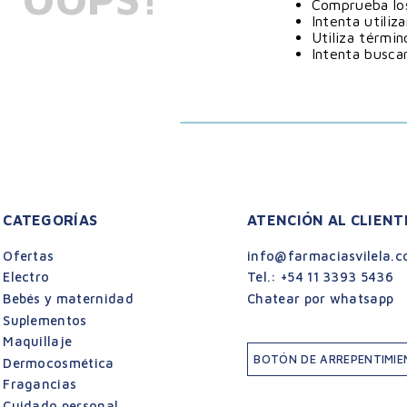
Comprueba los
Intenta utiliz
Utiliza térmi
Intenta busca
CATEGORÍAS
ATENCIÓN AL CLIENT
Ofertas
info@farmaciasvilela.c
Electro
Tel.:
+54 11 3393 5436
Bebés y maternidad
Chatear por whatsapp
Suplementos
Maquillaje
BOTÓN DE ARREPENTIMI
Dermocosmética
Fragancias
Cuidado personal