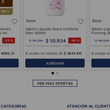
6008
,
33
3
cuotas sin interés de
$
4806
,
60
3
cuotas si
AGREGAR
VER MÁS OFERTAS
CATEGORÍAS
ATENCIÓN AL CLIENT