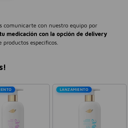
és comunicarte con nuestro equipo por
tu medicación con la opción de delivery
 productos específicos.
s!
LANZAMIENTO
Dove
rub Ungüento Lata
Jabón Exfoliante Corporal
Dove Body Scrub Granada y
Karité 280g
$
3300
$
10
.
934
0
$
18
.
224
-
45 %
-
40 %
stos nacionales:
$
2727
,
27
Precio sin impuestos nacionales:
$
9036
,
69