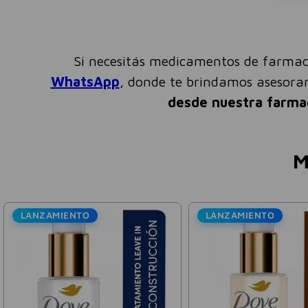
Si necesitás medicamentos de farmac
WhatsApp
, donde te brindamos asesor
desde nuestra farma
M
LANZAMIENTO
Bagó - Arcor
Crealiv
Colágeno Hidrolizado Sabor
Creatina Monohidrato
Limonada Simple Bagó 273ml
Sabor Crealiv 150g
$
25
.
527
$
18
.
02
$
36
.
468
$
25
.
750
-
30 %
Precio sin impuestos nacionales:
$
21
.
097
,
19
Precio sin impuestos nacionales:
$