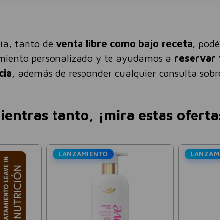
ia, tanto de
venta libre como bajo receta
, pod
amiento personalizado y te ayudamos a
reservar 
cia
, además de responder cualquier consulta sobre
ientras tanto, ¡mira estas oferta
Bagovit
Vick
 Sin
Espuma Limpiadora
Vick Vapo
Microexfoliante Pro Lifting
12g
Facial Bagovit 100ml
5
$
14
.
419
$
24
.
033
$
600
-
30 %
-
40 %
14
.
896
,
69
Precio sin impuestos nacionales:
$
11
.
917
,
19
Precio sin impue