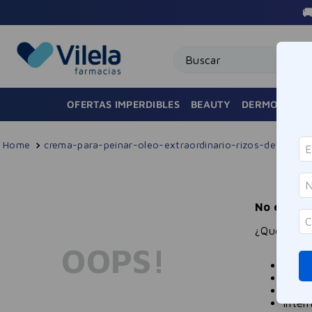
Buscar
OFERTAS IMPERDIBLES
BEAUTY
DERMOCOSMÉ
crema-para-peinar-oleo-extraordinario-rizos-definidos
No encont
¿Qué debo
OOPS!
Compr
Inten
Utili
Inten