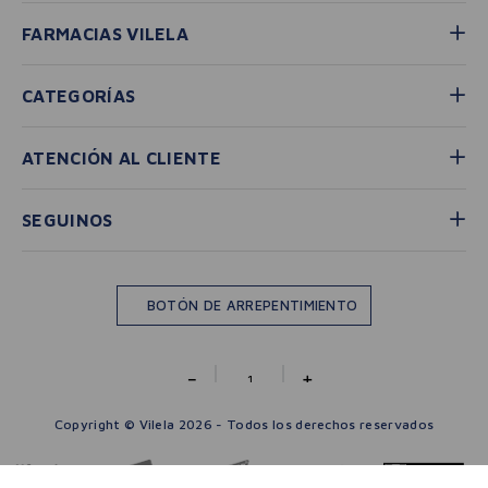
FARMACIAS VILELA
CATEGORÍAS
ATENCIÓN AL CLIENTE
SEGUINOS
BOTÓN DE ARREPENTIMIENTO
－
＋
Copyright © Vilela 2026 - Todos los derechos reservados
🛒 AGREGAR