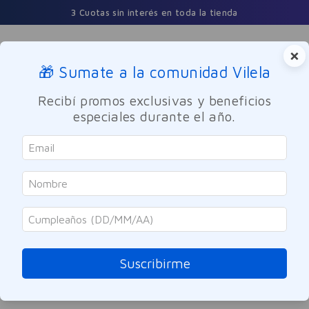
3 Cuotas sin interés en toda la tienda
×
🎁 Sumate a la comunidad Vilela
Buscar
Recibí promos exclusivas y beneficios
especiales durante el año.
Dermocosmetica
Corporal
Cerave
Crema Hidratante Renovadora
Para Pies Resecos CeraVe 88ml
Suscribirme
Referencia
:
-311451