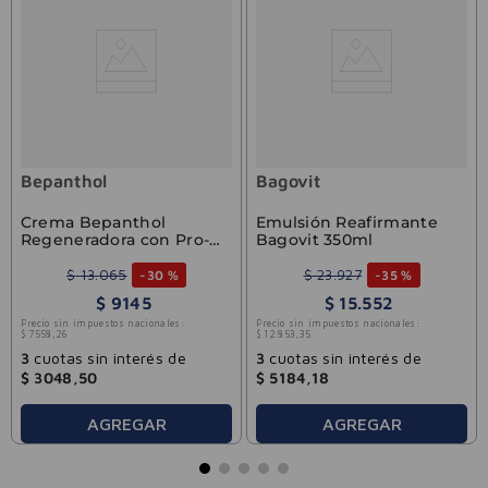
Bepanthol
Bagovit
Crema Bepanthol
Emulsión Reafirmante
Regeneradora con Pro-
Bagovit 350ml
Vitamina B5 x30g
$
13
.
065
$
23
.
927
-
30 %
-
35 %
$
9145
$
15
.
552
Precio sin impuestos nacionales:
Precio sin impuestos nacionales:
$
7558
,
26
$
12
.
853
,
35
3
cuotas sin interés de
3
cuotas sin interés de
$
3048
,
50
$
5184
,
18
AGREGAR
AGREGAR