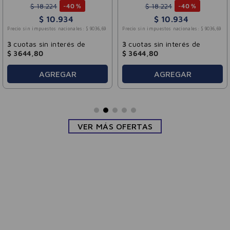
$
18
.
224
$
18
.
224
-
40 %
-
40 %
$
10
.
934
$
10
.
934
Precio sin impuestos nacionales:
$
9036
,
69
Precio sin impuestos nacionales:
$
9036
,
69
3
cuotas sin interés de
3
cuotas sin interés de
$
3644
,
80
$
3644
,
80
AGREGAR
AGREGAR
VER MÁS OFERTAS