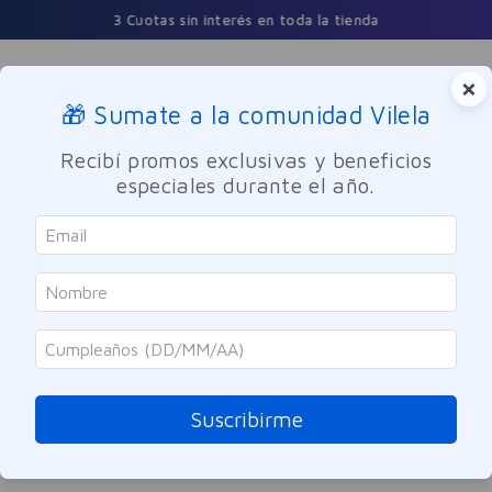
3 Cuotas sin interés en toda la tienda
×
🎁 Sumate a la comunidad Vilela
Buscar
Recibí promos exclusivas y beneficios
especiales durante el año.
crema-hidratante-de-dia-vitamina-a-nivea-50ml
OOPS!
No encontramos ningún resultado para
"
crema-hidratante-de-dia-vitamina-a-
nivea-50ml
"
Suscribirme
¿Qué debo hacer?