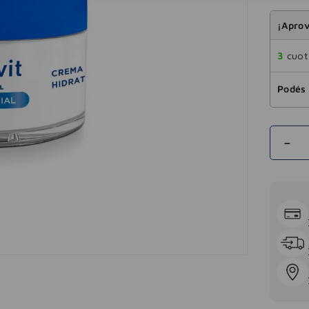
¡Aprov
3
cuota
Podés 
－