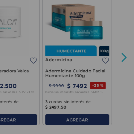
Derma
Sérum 
Hialur
30ml
Adermicina
$
42
.
61
Precio sin 
Adermicina Cuidado Facial
radora Valca
Humectante 100g
$
7492
2
.
500
$
9990
-
25 %
3
cuotas
s nacionales:
$
35
.
123
,
97
Precio sin impuestos nacionales:
$
6192
,
15
$
9944
,
interés de
3
cuotas sin interés de
$
2497
,
50
AGREGAR
GREGAR