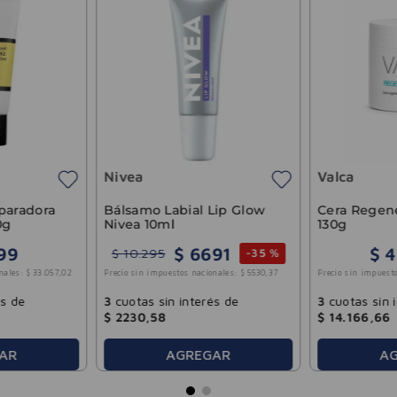
Nivea
Valca
Bálsamo Labial Lip Glow
paradora
Cera Regene
Nivea 10ml
0g
130g
$
6691
99
$
4
$
10
.
295
-
35 %
nales:
$
33
.
057
,
02
Precio sin impuesto
Precio sin impuestos nacionales:
$
5530
,
37
és de
3
cuotas sin 
3
cuotas sin interés de
$
14
.
166
,
66
$
2230
,
58
AGREGAR
AR
A