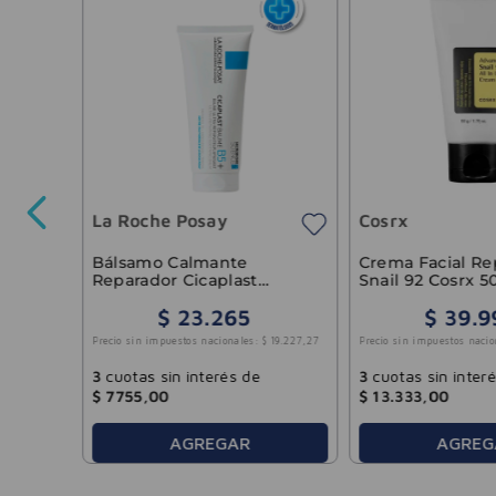
al
La Roche Posay
Cosrx
15
.
289
,
26
Bálsamo Calmante
Crema Facial Re
Reparador Cicaplast
Snail 92 Cosrx 5
Baume B5 La Roche-Posay
$
23
.
265
$
39
.
9
15ml
Precio sin impuestos nacionales:
$
19
.
227
,
27
Precio sin impuestos nacio
3
cuotas sin interés de
3
cuotas sin inter
$
7755
,
00
$
13
.
333
,
00
AGREGAR
AGREG