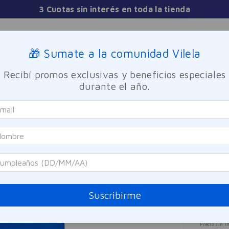
3 Cuotas sin interés en toda la tienda
Sucursales
🎁 Sumate a la comunidad Vilela
Recibí promos exclusivas y beneficios especiales
TICA
FRAGANCIAS
CUIDADO PERSONAL
BIENESTAR Y FA
durante el año.
idratante Bagovit Facial Pro Esencial 50g
Bagovi
Crem
Esen
Referen
Suscribirme
$
21
Precio sin i