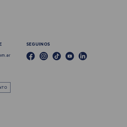
E
SEGUINOS
om.ar
ENTO