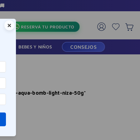
🚚
×
RESERVÁ TU PRODUCTO
RMACIA
BEBES Y NIÑOS
CONSEJOS
atante-aqua-bomb-light-niza-50g
"