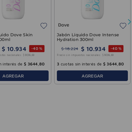
Dove
uido Dove Skin
Jabón Líquido Dove Intense
300ml
Hydration 300ml
$
10
.
934
$
10
.
934
$
18
.
224
-
40 %
-
40 %
stos nacionales:
$
9036
,
69
Precio sin impuestos nacionales:
$
9036
,
69
n interés de
$
3644
,
80
3
cuotas sin interés de
$
3644
,
80
AGREGAR
AGREGAR