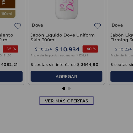
Dove
Dove
miento
Jabón Líquido Dove Uniform
Jabón Líq
10 ml
Skin 300ml
Firming 
$
10
.
934
$
18
.
224
$
18
.
224
-
35 %
-
40 %
10
.
121
,
20
Precio sin impuestos nacionales:
$
9036
,
69
Precio sin impue
4082
,
21
3
cuotas sin interés de
$
3644
,
80
3
cuotas si
AGREGAR
VER MÁS OFERTAS