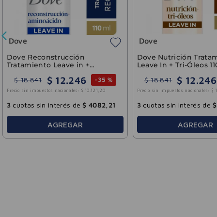
Dove
Dove
Dove Reconstrucción
Dove Nutrición Trata
Tratamiento Leave in +
Leave In + Tri-Óleos 1
Aminoácidos 110ml
$
12
.
246
$
12
.
246
$
18
.
841
$
18
.
841
-
35 %
Precio sin impuestos nacionales:
$
10
.
121
,
20
Precio sin impuestos nacionales:
$
3
cuotas sin interés de
$
4082
,
21
3
cuotas sin interés de
$
AGREGAR
AGREGAR