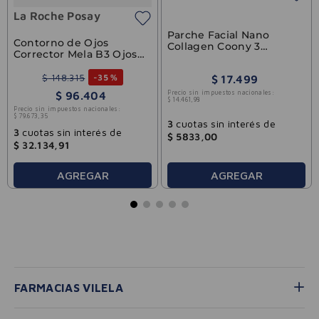
La Roche Posay
Parche Facial Nano
Contorno de Ojos
Collagen Coony 3
Corrector Mela B3 Ojos
Unidades
La Roche-Posay 15ml
$
148
.
315
-
35 %
$
17
.
499
Precio sin impuestos nacionales:
$
96
.
404
$
14
.
461
,
98
Precio sin impuestos nacionales:
$
79
.
673
,
35
3
cuotas sin interés de
3
cuotas sin interés de
$
5833
,
00
$
32
.
134
,
91
AGREGAR
AGREGAR
FARMACIAS VILELA