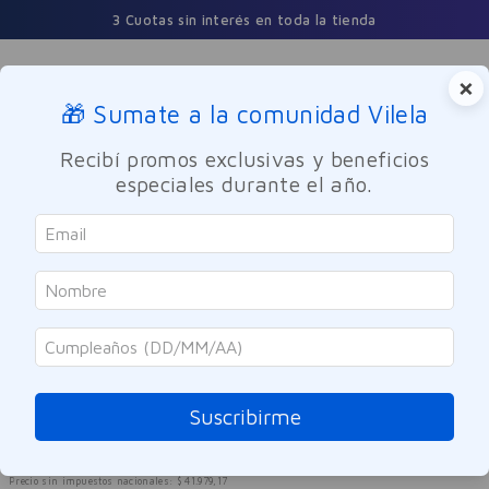
3 Cuotas sin interés en toda la tienda
×
🎁 Sumate a la comunidad Vilela
Buscar
Recibí promos exclusivas y beneficios
especiales durante el año.
Dermocosmetica
Facial
Antiage
Detenage
Crema Facial Detenage G 8% 50g
Referencia
:
9960541
Suscribirme
$
50
.
794
$
84
.
658
40 %
OFF
Precio sin impuestos nacionales:
$
41
.
979
,
17