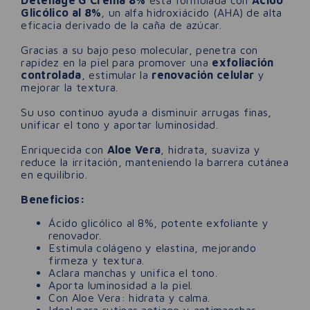
Glicólico al 8%
, un alfa hidroxiácido (AHA) de alta
eficacia derivado de la caña de azúcar.
Gracias a su bajo peso molecular, penetra con
rapidez en la piel para promover una
exfoliación
controlada
, estimular la
renovación celular
y
mejorar la textura.
Su uso continuo ayuda a disminuir arrugas finas,
unificar el tono y aportar luminosidad.
Enriquecida con
Aloe Vera
, hidrata, suaviza y
reduce la irritación, manteniendo la barrera cutánea
en equilibrio.
Beneficios:
Ácido glicólico al 8%, potente exfoliante y
renovador.
Estimula colágeno y elastina, mejorando
firmeza y textura.
Aclara manchas y unifica el tono.
Aporta luminosidad a la piel.
Con Aloe Vera: hidrata y calma.
Ideal para rutinas antiage y antimanchas.