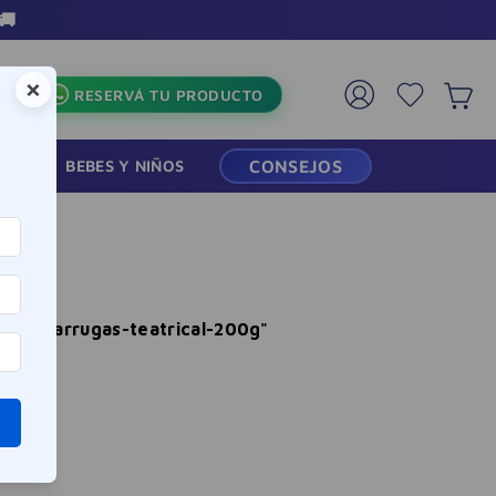
🚚
×
RESERVÁ TU PRODUCTO
RMACIA
BEBES Y NIÑOS
CONSEJOS
al-antiarrugas-teatrical-200g
"