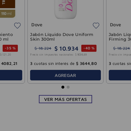
3
cuotas sin interés de
$
8509
AGREGAR
ve
ón Líquido Dove Intense
ration 300ml
$
10
.
934
18
.
224
-
40 %
o sin impuestos nacionales:
$
9036
,
69
otas sin interés de
$
3644
,
80
AGREGAR
VER MÁS OFERTAS