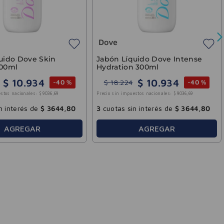
,
20
3
cuotas sin interés de
$
4806
,
60
3
cuotas sin inte
AGREGAR
AGR