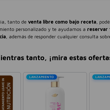
ia, tanto de
venta libre como bajo receta
, pod
amiento personalizado y te ayudamos a
reservar 
cia
, además de responder cualquier consulta sobre
ientras tanto, ¡mira estas oferta
ANZAMIENTO
LANZAMIENTO
Bagó - Arcor
Colágeno Hidrolizado Sabo
Limonada Simple Bagó 27
$
25
.
527
$
36
.
468
-
3
Precio sin impuestos nacionales:
$
21
.
097
,
19