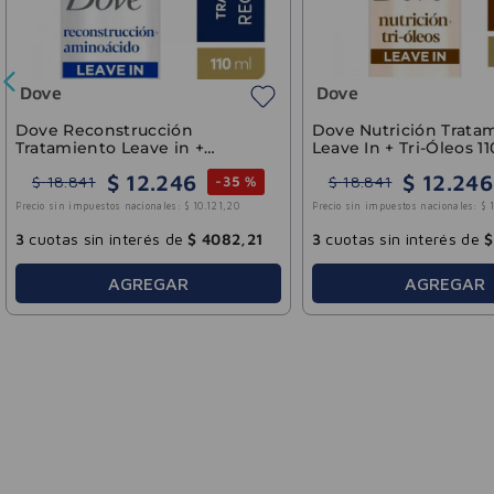
Dove
Do
 Dove Uniform
Jabón Líquido Dove Skin
Jab
Firming 300ml
Hyd
0
.
934
$
10
.
934
$
18
.
224
$
-
40 %
-
40 %
ionales:
$
9036
,
69
Precio sin impuestos nacionales:
$
9036
,
69
Preci
rés de
$
3644
,
80
3
cuotas sin interés de
$
3644
,
80
3
cu
EGAR
AGREGAR