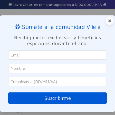
🚚 Envío Gratis en compras superiores a $100.000 AMBA 🚚
×
🎁 Sumate a la comunidad Vilela
Buscar
Recibí promos exclusivas y beneficios
especiales durante el año.
crema-depilatoria-axila-y-area-de-bikini-budy-curve-veet-1u-
8006229
OOPS!
No encontramos ningún resultado para
"
crema-depilatoria-axila-y-area-de-
Suscribirme
bikini-budy-curve-veet-1u-8006229
"
¿Qué debo hacer?