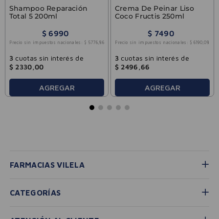
Shampoo Reparación
Crema De Peinar Liso
Total 5 200ml
Coco Fructis 250ml
$
6990
$
7490
Precio sin impuestos nacionales:
$
5776
,
86
Precio sin impuestos nacionales:
$
6190
,
08
3
cuotas sin interés de
3
cuotas sin interés de
$
2330
,
00
$
2496
,
66
AGREGAR
AGREGAR
FARMACIAS VILELA
CATEGORÍAS