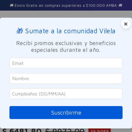
🚚 Envío Gratis en compras superiores a $100.000 AMBA 🚚
×
🎁 Sumate a la comunidad Vilela
Buscar
Recibí promos exclusivas y beneficios
especiales durante el año.
Cuidado Personal
Cuidado del Cabello
SOLO ONLINE
Bagovit
Crema De Peinar Pelo Largo Y Sin
Frizz 200ml
Suscribirme
Referencia
:
9959036
$
6481
,
80
$
9972
,
00
35 %
OFF