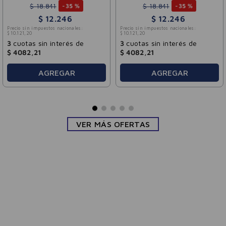
$
18
.
841
$
18
.
841
-
35 %
-
35 %
$
12
.
246
$
12
.
246
Precio sin impuestos nacionales:
Precio sin impuestos nacionales:
$
10
.
121
,
20
$
10
.
121
,
20
3
cuotas sin interés de
3
cuotas sin interés de
$
4082
,
21
$
4082
,
21
AGREGAR
AGREGAR
VER MÁS OFERTAS