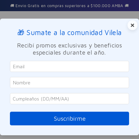
🚚 Envío Gratis en compras superiores a $100.000 AMBA 🚚
×
🎁 Sumate a la comunidad Vilela
Buscar
Recibí promos exclusivas y beneficios
especiales durante el año.
crema-corporal-ultranutritiva-goicoechea-200ml
OOPS!
No encontramos ningún resultado para
"
crema-corporal-ultranutritiva-
goicoechea-200ml
"
Suscribirme
¿Qué debo hacer?